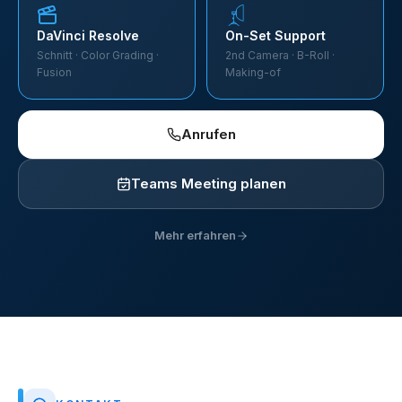
DaVinci Resolve
On-Set Support
Schnitt · Color Grading ·
2nd Camera · B-Roll ·
Fusion
Making-of
Anrufen
Teams Meeting planen
Mehr erfahren