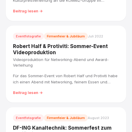
Kulturpreisverleihung an die KOMMZ-Gruppe im
Schönborner Hof mit einem Reel und Fotoimpressionen
Beitrag lesen →
begleitet: Ausstellung, Musikbühne und die
Preisübergabe für fünfzig Jahre ehrenamtliches
Engagement.
Eventfotografie
Firmenfeier & Jubiläum
Juli 2022
Robert Half & Protiviti: Sommer-Event
Videoproduktion
Videoproduktion für Networking-Abend und Award-
Verleihung
Für das Sommer-Event von Robert Half und Protiviti habe
ich einen Abend mit Networking, feinem Essen und
Award-Verleihung filmisch begleitet, von der
Beitrag lesen →
entspannten Beach-Club-Atmosphäre bis zum
emotionalen Höhepunkt der Preisverleihung.
Eventfotografie
Firmenfeier & Jubiläum
August 2023
DF-ING Kanaltechnik: Sommerfest zum