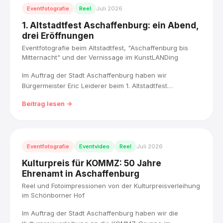
Eventfotografie
Reel
Juli 2026
1. Altstadtfest Aschaffenburg: ein Abend,
drei Eröffnungen
Eventfotografie beim Altstadtfest, "Aschaffenburg bis
Mitternacht" und der Vernissage im KunstLANDing
Im Auftrag der Stadt Aschaffenburg haben wir
Bürgermeister Eric Leiderer beim 1. Altstadtfest
Aschaffenburg begleitet: von der Fest-Eröffnung über
Beitrag lesen →
"Aschaffenburg bis Mitternacht" bis zur Vernissage "!HÄ?
Demokratie und Humor" im KunstLANDing.
Eventfotografie
Eventvideo
Reel
Juli 2026
Kulturpreis für KOMMZ: 50 Jahre
Ehrenamt in Aschaffenburg
Reel und Fotoimpressionen von der Kulturpreisverleihung
im Schönborner Hof
Im Auftrag der Stadt Aschaffenburg haben wir die