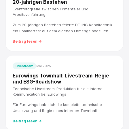
20-jährigen Bestehen
Eventfotografie zwischen Firmenfeier und
Arbeitsvorführung
Zum 20-jährigen Bestehen feierte DF-ING Kanaltechnik
ein Sommerfest auf dem eigenen Firmengelände. Ich
habe den Tag zwischen bunter Festlandschaft und einer
Beitrag lesen →
dokumentarischen Schwarz-Weiß-Vorführung der
Kanalsanierungsarbeit fotografisch begleitet.
Livestream
Mai 2025
Eurowings Townhall: Livestream-Regie
und ESG-Roadshow
Technische Livestream-Produktion für die interne
Kommunikation bei Eurowings
Für Eurowings habe ich die komplette technische
Umsetzung und Regie eines internen Townhall-
Livestreams übernommen, live für über 5.000
Beitrag lesen →
Mitarbeitende, mit drei Kameras und einem Blackmagic
ATEM Mischer. Direkt im Anschluss habe ich die ESG-