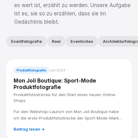
es wert ist, erzählt zu werden. Unsere Aufgabe
ist es, sie so zu erzählen, dass sie im
Gedächtnis bleibt.
Eventfotografie
Reel
Eventvideo
Architekturfotogr
Produktfotografie
Juli 2023
Mon Joli Boutique: Sport-Mode
Produktfotografie
Produktfotostrecke für den Start eines neuen Online-
Shops
Für den Webshop-Launch von Mon Joli Boutique habe
ich die erste Produktfotostrecke der Sport-Mode-Marke
umgesetzt, mit Studiolicht für Materialien und Texturen
Beitrag lesen →
und einem klaren Blick für die Markenphilosophie.