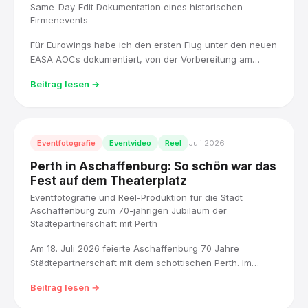
Same-Day-Edit Dokumentation eines historischen
Firmenevents
Für Eurowings habe ich den ersten Flug unter den neuen
EASA AOCs dokumentiert, von der Vorbereitung am
Flughafen Köln/Bonn bis zur Rückkehr mit
Beitrag lesen →
Wasserfontäne, und den Highlight-Film noch am selben
Tag fertiggestellt.
Eventfotografie
Eventvideo
Reel
Juli 2026
Perth in Aschaffenburg: So schön war das
Fest auf dem Theaterplatz
Eventfotografie und Reel-Produktion für die Stadt
Aschaffenburg zum 70-jährigen Jubiläum der
Städtepartnerschaft mit Perth
Am 18. Juli 2026 feierte Aschaffenburg 70 Jahre
Städtepartnerschaft mit dem schottischen Perth. Im
Auftrag der Stadt Aschaffenburg haben wir das
Beitrag lesen →
Jubiläumsfest auf dem Theaterplatz für Presse,
Stadtarchiv und eine Reel-Produktion fotografisch