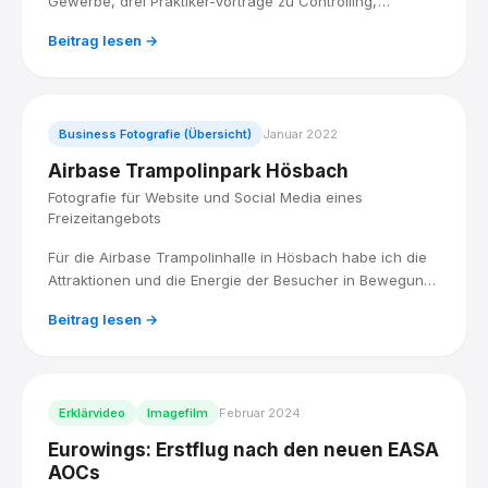
Gewerbe, drei Praktiker-Vorträge zu Controlling,
Digitalisierung und globalem Wettbewerb. Ich war als
Beitrag lesen →
Event-Fotograf dabei.
Business Fotografie (Übersicht)
Januar 2022
Airbase Trampolinpark Hösbach
Fotografie für Website und Social Media eines
Freizeitangebots
Für die Airbase Trampolinhalle in Hösbach habe ich die
Attraktionen und die Energie der Besucher in Bewegung
fotografiert, für eine Bildauswahl, die Website und Social
Beitrag lesen →
Media zum Hingucker macht.
Erklärvideo
Imagefilm
Februar 2024
Eurowings: Erstflug nach den neuen EASA
AOCs