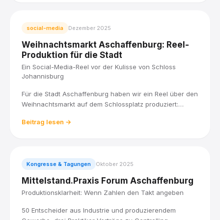
social-media
Dezember 2025
Weihnachtsmarkt Aschaffenburg: Reel-
Produktion für die Stadt
Ein Social-Media-Reel vor der Kulisse von Schloss
Johannisburg
Für die Stadt Aschaffenburg haben wir ein Reel über den
Weihnachtsmarkt auf dem Schlossplatz produziert:
Lichterglanz, Weihnachtspyramide und Budenzauber vor
Beitrag lesen →
der Kulisse von Schloss Johannisburg, verpackt in kurze
Aufnahmen für Social Media.
Kongresse & Tagungen
Oktober 2025
Mittelstand.Praxis Forum Aschaffenburg
Produktionsklarheit: Wenn Zahlen den Takt angeben
50 Entscheider aus Industrie und produzierendem