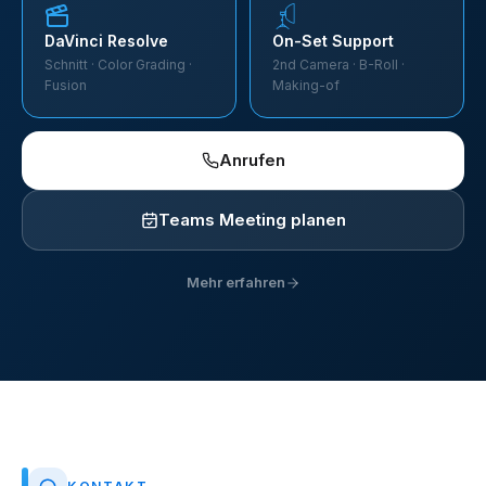
DaVinci Resolve
On-Set Support
Schnitt · Color Grading ·
2nd Camera · B-Roll ·
Fusion
Making-of
Anrufen
Teams Meeting planen
Mehr erfahren