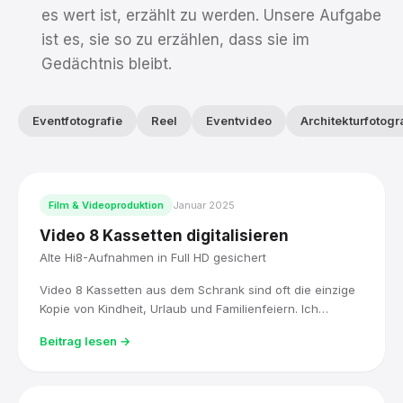
es wert ist, erzählt zu werden. Unsere Aufgabe
ist es, sie so zu erzählen, dass sie im
Gedächtnis bleibt.
Eventfotografie
Reel
Eventvideo
Architekturfotogr
Film & Videoproduktion
Januar 2025
Video 8 Kassetten digitalisieren
Alte Hi8-Aufnahmen in Full HD gesichert
Video 8 Kassetten aus dem Schrank sind oft die einzige
Kopie von Kindheit, Urlaub und Familienfeiern. Ich
digitalisiere sie mit Original-Hi8-Technik, bearbeite sie in
Beitrag lesen →
DaVinci Resolve und liefere sie als Full-HD-Datei, sofort
abspielbar.