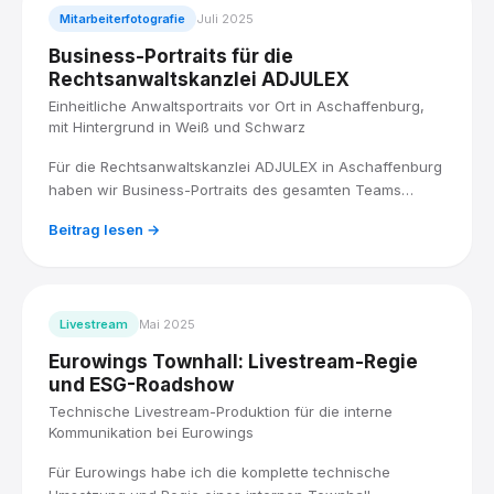
Mitarbeiterfotografie
Juli 2025
Business-Portraits für die
Rechtsanwaltskanzlei ADJULEX
Einheitliche Anwaltsportraits vor Ort in Aschaffenburg,
mit Hintergrund in Weiß und Schwarz
Für die Rechtsanwaltskanzlei ADJULEX in Aschaffenburg
haben wir Business-Portraits des gesamten Teams
produziert: acht Anwältinnen und Anwälte, vor Ort
Beitrag lesen →
fotografiert, mit einem einheitlichen Look in Weiß und
Schwarz.
Livestream
Mai 2025
Eurowings Townhall: Livestream-Regie
und ESG-Roadshow
Technische Livestream-Produktion für die interne
Kommunikation bei Eurowings
Für Eurowings habe ich die komplette technische