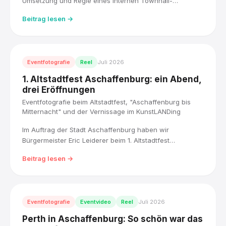
Umsetzung und Regie eines internen Townhall-
Livestreams übernommen, live für über 5.000
Beitrag lesen →
Mitarbeitende, mit drei Kameras und einem Blackmagic
ATEM Mischer. Direkt im Anschluss habe ich die ESG-
Roadshow der Lufthansa Group fotografisch begleitet.
Eventfotografie
Reel
Juli 2026
1. Altstadtfest Aschaffenburg: ein Abend,
drei Eröffnungen
Eventfotografie beim Altstadtfest, "Aschaffenburg bis
Mitternacht" und der Vernissage im KunstLANDing
Im Auftrag der Stadt Aschaffenburg haben wir
Bürgermeister Eric Leiderer beim 1. Altstadtfest
Aschaffenburg begleitet: von der Fest-Eröffnung über
Beitrag lesen →
"Aschaffenburg bis Mitternacht" bis zur Vernissage "!HÄ?
Demokratie und Humor" im KunstLANDing.
Eventfotografie
Eventvideo
Reel
Juli 2026
Perth in Aschaffenburg: So schön war das