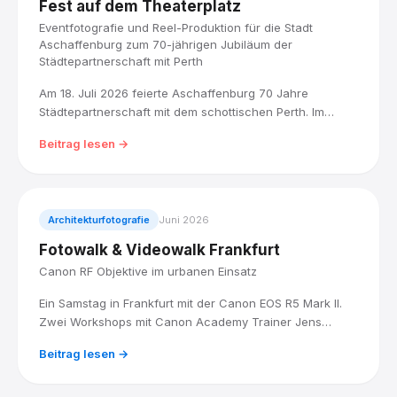
Fest auf dem Theaterplatz
Eventfotografie und Reel-Produktion für die Stadt
Aschaffenburg zum 70-jährigen Jubiläum der
Städtepartnerschaft mit Perth
Am 18. Juli 2026 feierte Aschaffenburg 70 Jahre
Städtepartnerschaft mit dem schottischen Perth. Im
Auftrag der Stadt Aschaffenburg haben wir das
Beitrag lesen →
Jubiläumsfest auf dem Theaterplatz für Presse,
Stadtarchiv und eine Reel-Produktion fotografisch
begleitet.
Architekturfotografie
Juni 2026
Fotowalk & Videowalk Frankfurt
Canon RF Objektive im urbanen Einsatz
Ein Samstag in Frankfurt mit der Canon EOS R5 Mark II.
Zwei Workshops mit Canon Academy Trainer Jens
Landmesser: City Filmmaking am Vormittag, Architektur
Beitrag lesen →
und Stadtlandschaft am Mittag.