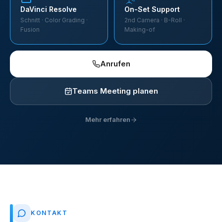
DaVinci Resolve
On-Set Support
Schnitt · Color Grading ·
2nd Camera · B-Roll ·
Fusion
Making-of
Anrufen
Teams Meeting planen
Mehr erfahren
KONTAKT