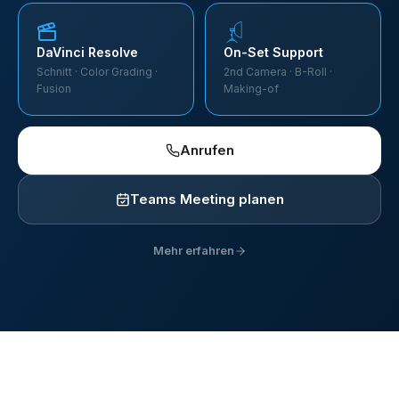
DaVinci Resolve
On-Set Support
Schnitt · Color Grading ·
2nd Camera · B-Roll ·
Fusion
Making-of
Anrufen
Teams Meeting planen
Mehr erfahren