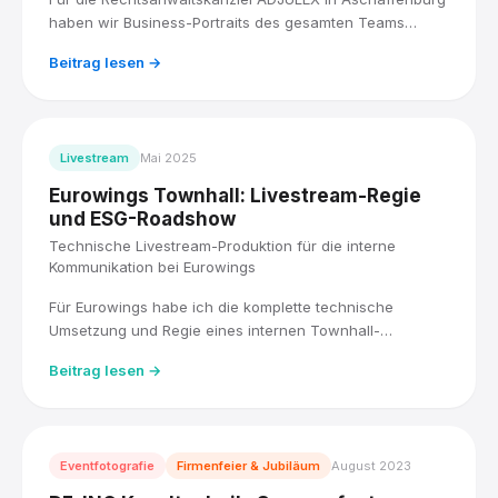
haben wir Business-Portraits des gesamten Teams
produziert: acht Anwältinnen und Anwälte, vor Ort
Beitrag lesen →
fotografiert, mit einem einheitlichen Look in Weiß und
Schwarz.
Livestream
Mai 2025
Eurowings Townhall: Livestream-Regie
und ESG-Roadshow
Technische Livestream-Produktion für die interne
Kommunikation bei Eurowings
Für Eurowings habe ich die komplette technische
Umsetzung und Regie eines internen Townhall-
Livestreams übernommen, live für über 5.000
Beitrag lesen →
Mitarbeitende, mit drei Kameras und einem Blackmagic
ATEM Mischer. Direkt im Anschluss habe ich die ESG-
Roadshow der Lufthansa Group fotografisch begleitet.
Eventfotografie
Firmenfeier & Jubiläum
August 2023