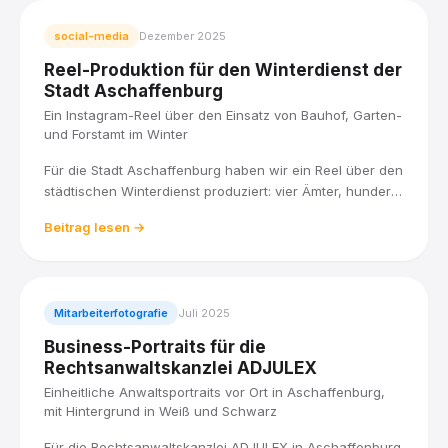
social-media
Dezember 2025
Reel-Produktion für den Winterdienst der
Stadt Aschaffenburg
Ein Instagram-Reel über den Einsatz von Bauhof, Garten-
und Forstamt im Winter
Für die Stadt Aschaffenburg haben wir ein Reel über den
städtischen Winterdienst produziert: vier Ämter, hunderte
Kilometer Fahrbahnen, Gehwege und Radwege, und
Beitrag lesen →
eine klare Priorität, wer zuerst geräumt wird.
Mitarbeiterfotografie
Juli 2025
Business-Portraits für die
Rechtsanwaltskanzlei ADJULEX
Einheitliche Anwaltsportraits vor Ort in Aschaffenburg,
mit Hintergrund in Weiß und Schwarz
Für die Rechtsanwaltskanzlei ADJULEX in Aschaffenburg