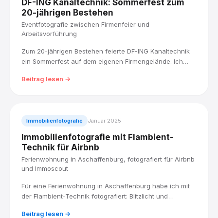
DF-ING Kanaltechnik: Sommerfest zum
20-jährigen Bestehen
Eventfotografie zwischen Firmenfeier und
Arbeitsvorführung
Zum 20-jährigen Bestehen feierte DF-ING Kanaltechnik
ein Sommerfest auf dem eigenen Firmengelände. Ich
habe den Tag zwischen bunter Festlandschaft und einer
Beitrag lesen →
dokumentarischen Schwarz-Weiß-Vorführung der
Kanalsanierungsarbeit fotografisch begleitet.
Immobilienfotografie
Januar 2025
Immobilienfotografie mit Flambient-
Technik für Airbnb
Ferienwohnung in Aschaffenburg, fotografiert für Airbnb
und Immoscout
Für eine Ferienwohnung in Aschaffenburg habe ich mit
der Flambient-Technik fotografiert: Blitzlicht und
Umgebungslicht kombiniert, für Räume, die hell und
Beitrag lesen →
natürlich wirken. Fertig geliefert in den Formaten, die