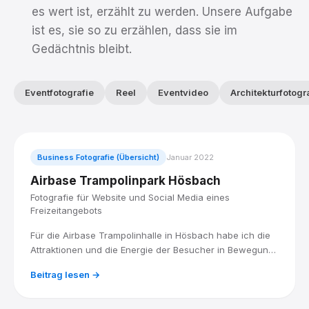
es wert ist, erzählt zu werden. Unsere Aufgabe
ist es, sie so zu erzählen, dass sie im
Gedächtnis bleibt.
Eventfotografie
Reel
Eventvideo
Architekturfotogr
Business Fotografie (Übersicht)
Januar 2022
Airbase Trampolinpark Hösbach
Fotografie für Website und Social Media eines
Freizeitangebots
Für die Airbase Trampolinhalle in Hösbach habe ich die
Attraktionen und die Energie der Besucher in Bewegung
fotografiert, für eine Bildauswahl, die Website und Social
Beitrag lesen →
Media zum Hingucker macht.