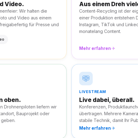
nd Video.
Aus einem Dreh viel
enfeier: Wir halten die
Content-Recycling ist der ei
Foto und Video aus einem
einer Produktion entstehen D
 freigabefertig für Presse und
Instagram, TikTok und Linked
monatelang Content.
deo
Mehr erfahren
LIVESTREAM
n oben.
Live dabei, überall.
en Drohnenpiloten liefern wir
Konferenzen, Produktlaunche
tandort, Bauprojekt oder
übertragen. Mehrere Kamera
 geben.
stabile Technik, damit Ihr Pub
Mehr erfahren