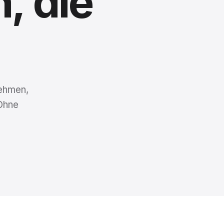
n,
die
nehmen,
Ohne