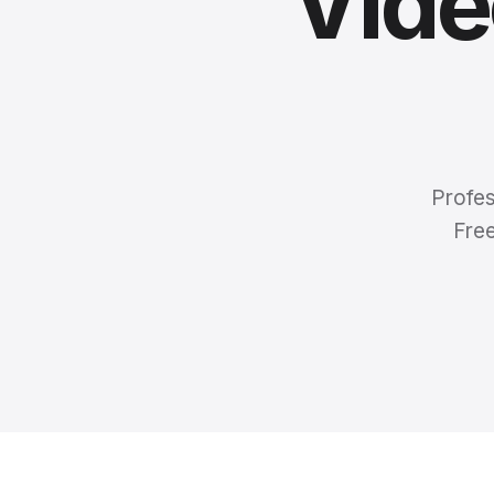
Vide
Profes
Fre