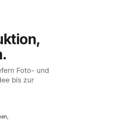
ktion,
m.
efern Foto- und
dee bis zur
ben,