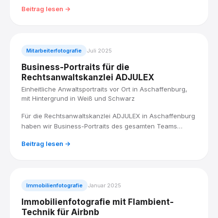
über 45 Wagen, Fußgruppen und Musikkapellen zogen
Beitrag lesen →
bei strahlendem Wetter durch die Innenstadt bis zum
Schlossplatz.
Mitarbeiterfotografie
Juli 2025
Business-Portraits für die
Rechtsanwaltskanzlei ADJULEX
Einheitliche Anwaltsportraits vor Ort in Aschaffenburg,
mit Hintergrund in Weiß und Schwarz
Für die Rechtsanwaltskanzlei ADJULEX in Aschaffenburg
haben wir Business-Portraits des gesamten Teams
produziert: acht Anwältinnen und Anwälte, vor Ort
Beitrag lesen →
fotografiert, mit einem einheitlichen Look in Weiß und
Schwarz.
Immobilienfotografie
Januar 2025
Immobilienfotografie mit Flambient-
Technik für Airbnb