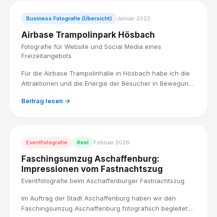
Business Fotografie (Übersicht)
Januar 2022
Airbase Trampolinpark Hösbach
Fotografie für Website und Social Media eines
Freizeitangebots
Für die Airbase Trampolinhalle in Hösbach habe ich die
Attraktionen und die Energie der Besucher in Bewegung
fotografiert, für eine Bildauswahl, die Website und Social
Beitrag lesen →
Media zum Hingucker macht.
Eventfotografie
Reel
Februar 2026
Faschingsumzug Aschaffenburg:
Impressionen vom Fastnachtszug
Eventfotografie beim Aschaffenburger Fastnachtszug
Im Auftrag der Stadt Aschaffenburg haben wir den
Faschingsumzug Aschaffenburg fotografisch begleitet: