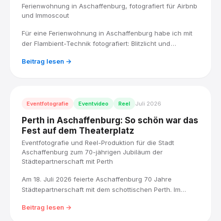
Ferienwohnung in Aschaffenburg, fotografiert für Airbnb
und Immoscout
Für eine Ferienwohnung in Aschaffenburg habe ich mit
der Flambient-Technik fotografiert: Blitzlicht und
Umgebungslicht kombiniert, für Räume, die hell und
Beitrag lesen →
natürlich wirken. Fertig geliefert in den Formaten, die
Airbnb und Immoscout brauchen.
Eventfotografie
Eventvideo
Reel
Juli 2026
Perth in Aschaffenburg: So schön war das
Fest auf dem Theaterplatz
Eventfotografie und Reel-Produktion für die Stadt
Aschaffenburg zum 70-jährigen Jubiläum der
Städtepartnerschaft mit Perth
Am 18. Juli 2026 feierte Aschaffenburg 70 Jahre
Städtepartnerschaft mit dem schottischen Perth. Im
Auftrag der Stadt Aschaffenburg haben wir das
Beitrag lesen →
Jubiläumsfest auf dem Theaterplatz für Presse,
Stadtarchiv und eine Reel-Produktion fotografisch