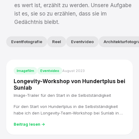
es wert ist, erzählt zu werden. Unsere Aufgabe
ist es, sie so zu erzählen, dass sie im
Gedächtnis bleibt.
Eventfotografie
Reel
Eventvideo
Architekturfotogr
Imagefilm
Eventvideo
August 2023
Longevity-Workshop von Hundertplus bei
Sunlab
Image-Trailer für den Start in die Selbstständigkeit
Für den Start von Hundertplus in die Selbstständigkeit
habe ich den Longevity-Team-Workshop bei Sunlab in
Aschaffenburg begleitet und daraus einen Image-Trailer
Beitrag lesen →
für die neue Website produziert.