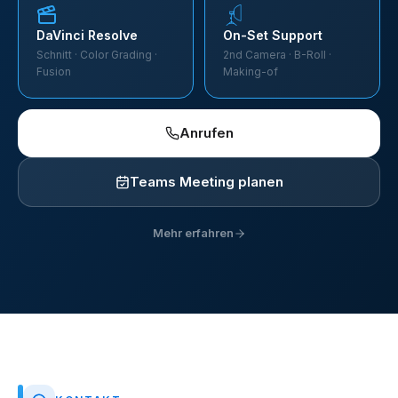
DaVinci Resolve
On-Set Support
Schnitt · Color Grading ·
2nd Camera · B-Roll ·
Fusion
Making-of
Anrufen
Teams Meeting planen
Mehr erfahren