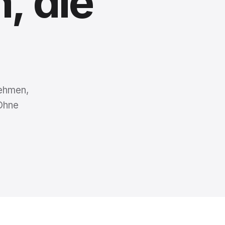
n,
die
nehmen,
Ohne