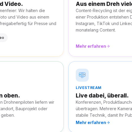
nd Video.
Aus einem Dreh viel
enfeier: Wir halten die
Content-Recycling ist der ei
Foto und Video aus einem
einer Produktion entstehen D
 freigabefertig für Presse und
Instagram, TikTok und Linked
monatelang Content.
deo
Mehr erfahren
LIVESTREAM
n oben.
Live dabei, überall.
en Drohnenpiloten liefern wir
Konferenzen, Produktlaunche
tandort, Bauprojekt oder
übertragen. Mehrere Kamera
 geben.
stabile Technik, damit Ihr Pub
Mehr erfahren