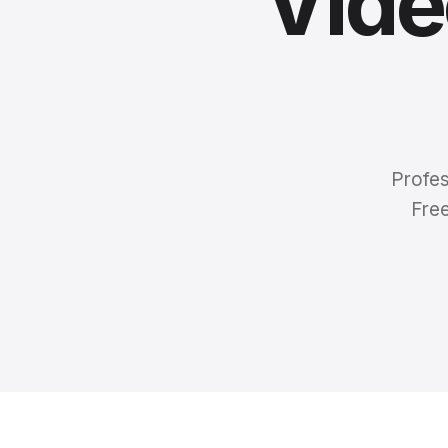
Vide
Profes
Fre