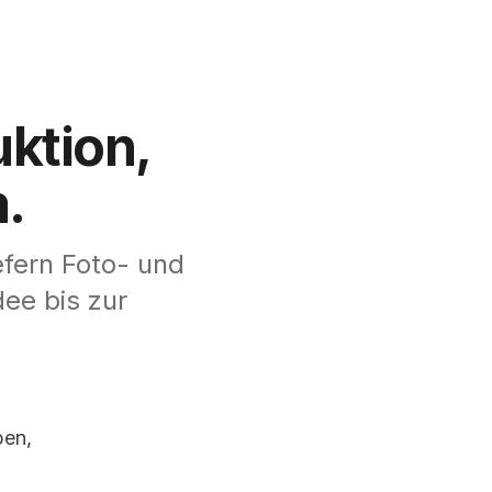
ktion,
m.
efern Foto- und
dee bis zur
ben,