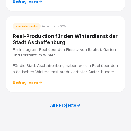
Beitrag lesen →
macht: junge Menschen, echte Aufbruchstimmung,
professionell in Szene gesetzt.
social-media
Dezember 2025
Reel-Produktion für den Winterdienst der
Stadt Aschaffenburg
Ein Instagram-Reel über den Einsatz von Bauhof, Garten-
und Forstamt im Winter
Für die Stadt Aschaffenburg haben wir ein Reel über den
städtischen Winterdienst produziert: vier Ämter, hunderte
Kilometer Fahrbahnen, Gehwege und Radwege, und
Beitrag lesen →
eine klare Priorität, wer zuerst geräumt wird.
Alle Projekte