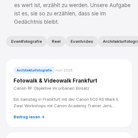
es wert ist, erzählt zu werden. Unsere Aufgabe
ist es, sie so zu erzählen, dass sie im
Gedächtnis bleibt.
Eventfotografie
Reel
Eventvideo
Architekturfotogr
Architekturfotografie
Juni 2026
Fotowalk & Videowalk Frankfurt
Canon RF Objektive im urbanen Einsatz
Ein Samstag in Frankfurt mit der Canon EOS R5 Mark II.
Zwei Workshops mit Canon Academy Trainer Jens
Landmesser: City Filmmaking am Vormittag, Architektur
Beitrag lesen →
und Stadtlandschaft am Mittag.