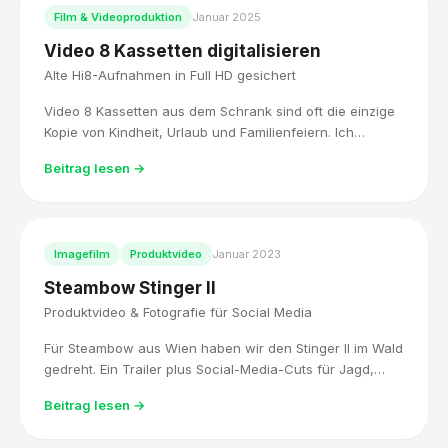
Film & Videoproduktion
Januar 2025
Video 8 Kassetten digitalisieren
Alte Hi8-Aufnahmen in Full HD gesichert
Video 8 Kassetten aus dem Schrank sind oft die einzige
Kopie von Kindheit, Urlaub und Familienfeiern. Ich
digitalisiere sie mit Original-Hi8-Technik, bearbeite sie in
Beitrag lesen →
DaVinci Resolve und liefere sie als Full-HD-Datei, sofort
abspielbar.
Imagefilm
Produktvideo
Januar 2023
Steambow Stinger II
Produktvideo & Fotografie für Social Media
Für Steambow aus Wien haben wir den Stinger II im Wald
gedreht. Ein Trailer plus Social-Media-Cuts für Jagd,
Sport und Selbstverteidigung.
Beitrag lesen →