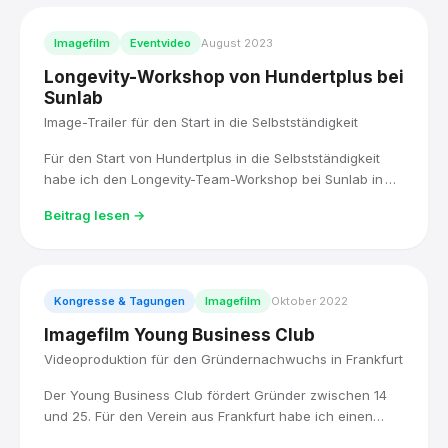
Imagefilm
Eventvideo
August 2023
Longevity-Workshop von Hundertplus bei
Sunlab
Image-Trailer für den Start in die Selbstständigkeit
Für den Start von Hundertplus in die Selbstständigkeit
habe ich den Longevity-Team-Workshop bei Sunlab in
Aschaffenburg begleitet und daraus einen Image-Trailer
Beitrag lesen →
für die neue Website produziert.
Kongresse & Tagungen
Imagefilm
Oktober 2022
Imagefilm Young Business Club
Videoproduktion für den Gründernachwuchs in Frankfurt
Der Young Business Club fördert Gründer zwischen 14
und 25. Für den Verein aus Frankfurt habe ich einen
Imagefilm produziert, der den Spirit dahinter sichtbar