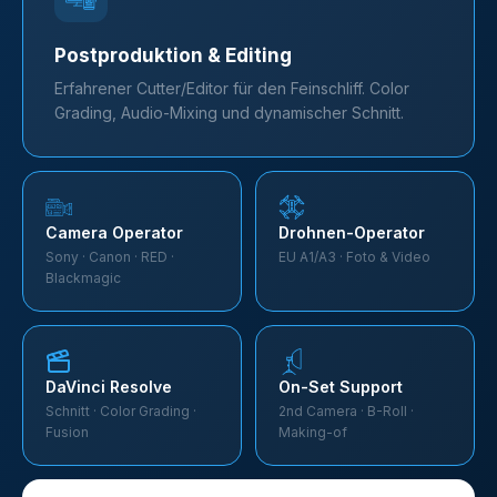
Postproduktion & Editing
Erfahrener Cutter/Editor für den Feinschliff. Color
Grading, Audio-Mixing und dynamischer Schnitt.
Camera Operator
Drohnen-Operator
Sony · Canon · RED ·
EU A1/A3 · Foto & Video
Blackmagic
DaVinci Resolve
On-Set Support
Schnitt · Color Grading ·
2nd Camera · B-Roll ·
Fusion
Making-of