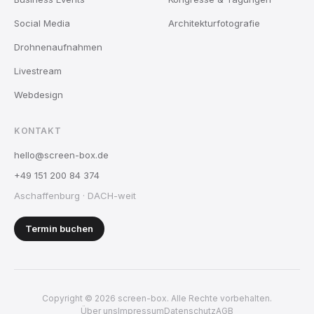
Social Media
Architekturfotografie
Drohnenaufnahmen
Livestream
Webdesign
KONTAKT
hello@screen-box.de
+49 151 200 84 374
Aschaffenburg · DACH-weit
Termin buchen
Copyright ©
2026
screen-box. Alle Rechte vorbehalten.
Über uns
Impressum
Datenschutz
AGB