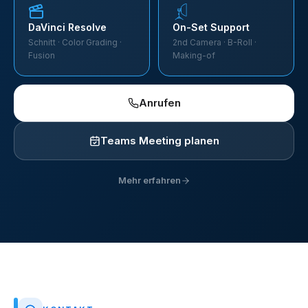
DaVinci Resolve
On-Set Support
Schnitt · Color Grading ·
2nd Camera · B-Roll ·
Fusion
Making-of
Anrufen
Teams Meeting planen
Mehr erfahren