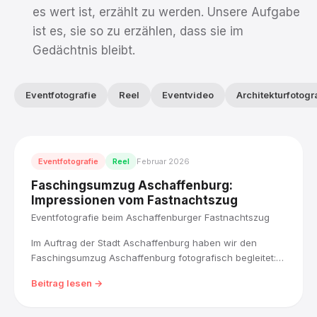
es wert ist, erzählt zu werden. Unsere Aufgabe
ist es, sie so zu erzählen, dass sie im
Gedächtnis bleibt.
Eventfotografie
Reel
Eventvideo
Architekturfotogr
Eventfotografie
Reel
Februar 2026
Faschingsumzug Aschaffenburg:
Impressionen vom Fastnachtszug
Eventfotografie beim Aschaffenburger Fastnachtszug
Im Auftrag der Stadt Aschaffenburg haben wir den
Faschingsumzug Aschaffenburg fotografisch begleitet:
über 45 Wagen, Fußgruppen und Musikkapellen zogen
Beitrag lesen →
bei strahlendem Wetter durch die Innenstadt bis zum
Schlossplatz.