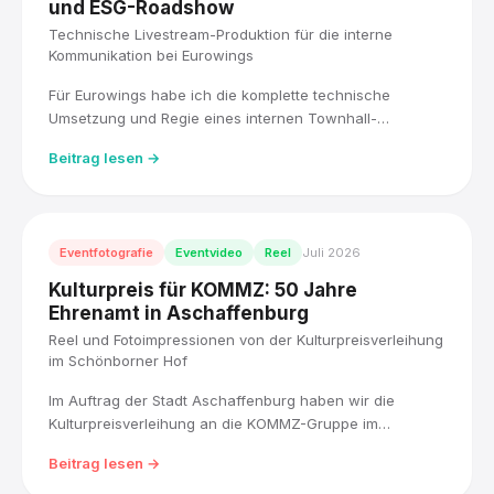
und ESG-Roadshow
Technische Livestream-Produktion für die interne
Kommunikation bei Eurowings
Für Eurowings habe ich die komplette technische
Umsetzung und Regie eines internen Townhall-
Livestreams übernommen, live für über 5.000
Beitrag lesen →
Mitarbeitende, mit drei Kameras und einem Blackmagic
ATEM Mischer. Direkt im Anschluss habe ich die ESG-
Roadshow der Lufthansa Group fotografisch begleitet.
Eventfotografie
Eventvideo
Reel
Juli 2026
Kulturpreis für KOMMZ: 50 Jahre
Ehrenamt in Aschaffenburg
Reel und Fotoimpressionen von der Kulturpreisverleihung
im Schönborner Hof
Im Auftrag der Stadt Aschaffenburg haben wir die
Kulturpreisverleihung an die KOMMZ-Gruppe im
Schönborner Hof mit einem Reel und Fotoimpressionen
Beitrag lesen →
begleitet: Ausstellung, Musikbühne und die
Preisübergabe für fünfzig Jahre ehrenamtliches