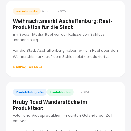
social-media
Dezember 2025
Weihnachtsmarkt Aschaffenburg: Reel-
Produktion für die Stadt
Ein Social-Media-Reel vor der Kulisse von Schloss
Johannisburg
Für die Stadt Aschaffenburg haben wir ein Reel über den
Weihnachtsmarkt auf dem Schlossplatz produziert:
Lichterglanz, Weihnachtspyramide und Budenzauber vor
Beitrag lesen →
der Kulisse von Schloss Johannisburg, verpackt in kurze
Aufnahmen für Social Media.
Produktfotografie
Produktvideo
Juli 2024
Hruby Road Wanderstöcke im
Produkttest
Foto- und Videoproduktion im echten Gelände bei Zell
am See