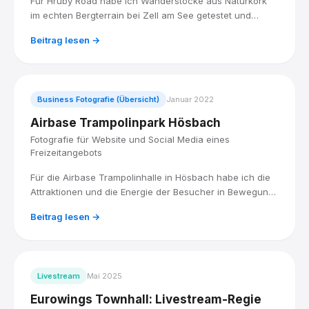
Für Hruby Road habe ich Wanderstöcke aus Naturkork
im echten Bergterrain bei Zell am See getestet und
dokumentiert, mit einem Team erfahrener Sportler, ohne
Beitrag lesen →
Studio, dafür mit Schotter, Steigung und echtem Wetter.
Business Fotografie (Übersicht)
Januar 2022
Airbase Trampolinpark Hösbach
Fotografie für Website und Social Media eines
Freizeitangebots
Für die Airbase Trampolinhalle in Hösbach habe ich die
Attraktionen und die Energie der Besucher in Bewegung
fotografiert, für eine Bildauswahl, die Website und Social
Beitrag lesen →
Media zum Hingucker macht.
Livestream
Mai 2025
Eurowings Townhall: Livestream-Regie