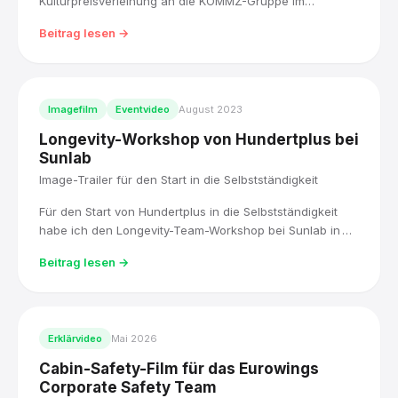
Kulturpreisverleihung an die KOMMZ-Gruppe im
Schönborner Hof mit einem Reel und Fotoimpressionen
Beitrag lesen →
begleitet: Ausstellung, Musikbühne und die
Preisübergabe für fünfzig Jahre ehrenamtliches
Engagement.
Imagefilm
Eventvideo
August 2023
Longevity-Workshop von Hundertplus bei
Sunlab
Image-Trailer für den Start in die Selbstständigkeit
Für den Start von Hundertplus in die Selbstständigkeit
habe ich den Longevity-Team-Workshop bei Sunlab in
Aschaffenburg begleitet und daraus einen Image-Trailer
Beitrag lesen →
für die neue Website produziert.
Erklärvideo
Mai 2026
Cabin-Safety-Film für das Eurowings
Corporate Safety Team