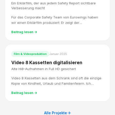
Ein Erklärfilm, der aus jedem Safety Report sichtbare
Verbesserung macht
Für das Corporate Safety Team von Eurowings haben
wir einen Erklärfilm produziert: Er zeigt der
Kabinenbesatzung, was mit einem Safety Report
Beitrag lesen →
passiert, und motiviert dazu, Ereignisse konsequent zu
melden.
Film & Videoproduktion
Januar 2025
Video 8 Kassetten digitalisieren
Alte Hi8-Aufnahmen in Full HD gesichert
Video 8 Kassetten aus dem Schrank sind oft die einzige
Kopie von Kindheit, Urlaub und Familienfeiern. Ich
digitalisiere sie mit Original-Hi8-Technik, bearbeite sie in
Beitrag lesen →
DaVinci Resolve und liefere sie als Full-HD-Datei, sofort
abspielbar.
Alle Projekte