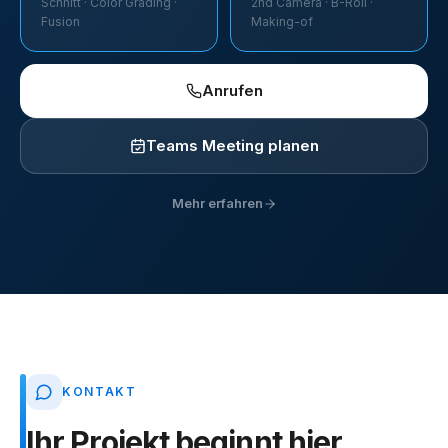
Schnitt · Color Grading ·
2nd Camera · B-Roll ·
Fusion
Making-of
Anrufen
Teams Meeting planen
Mehr erfahren
KONTAKT
Ihr
Projekt
beginnt
hier.