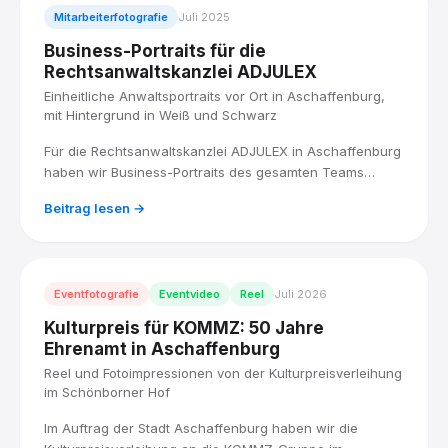
Mitarbeiterfotografie
Juli 2025
Business-Portraits für die
Rechtsanwaltskanzlei ADJULEX
Einheitliche Anwaltsportraits vor Ort in Aschaffenburg,
mit Hintergrund in Weiß und Schwarz
Für die Rechtsanwaltskanzlei ADJULEX in Aschaffenburg
haben wir Business-Portraits des gesamten Teams
produziert: acht Anwältinnen und Anwälte, vor Ort
Beitrag lesen →
fotografiert, mit einem einheitlichen Look in Weiß und
Schwarz.
Eventfotografie
Eventvideo
Reel
Juli 2026
Kulturpreis für KOMMZ: 50 Jahre
Ehrenamt in Aschaffenburg
Reel und Fotoimpressionen von der Kulturpreisverleihung
im Schönborner Hof
Im Auftrag der Stadt Aschaffenburg haben wir die