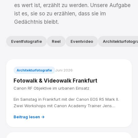
es wert ist, erzählt zu werden. Unsere Aufgabe
ist es, sie so zu erzählen, dass sie im
Gedächtnis bleibt.
Eventfotografie
Reel
Eventvideo
Architekturfotogr
Architekturfotografie
Juni 2026
Fotowalk & Videowalk Frankfurt
Canon RF Objektive im urbanen Einsatz
Ein Samstag in Frankfurt mit der Canon EOS R5 Mark II.
Zwei Workshops mit Canon Academy Trainer Jens
Landmesser: City Filmmaking am Vormittag, Architektur
Beitrag lesen →
und Stadtlandschaft am Mittag.