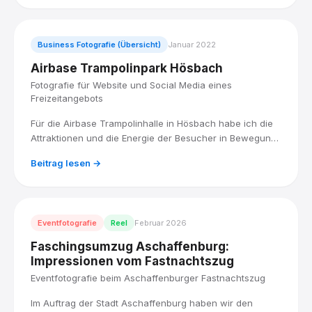
Bildauswahl, die authentisch bleibt.
Business Fotografie (Übersicht)
Januar 2022
Airbase Trampolinpark Hösbach
Fotografie für Website und Social Media eines
Freizeitangebots
Für die Airbase Trampolinhalle in Hösbach habe ich die
Attraktionen und die Energie der Besucher in Bewegung
fotografiert, für eine Bildauswahl, die Website und Social
Beitrag lesen →
Media zum Hingucker macht.
Eventfotografie
Reel
Februar 2026
Faschingsumzug Aschaffenburg:
Impressionen vom Fastnachtszug
Eventfotografie beim Aschaffenburger Fastnachtszug
Im Auftrag der Stadt Aschaffenburg haben wir den