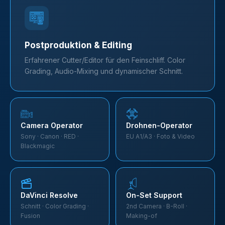
Postproduktion & Editing
Erfahrener Cutter/Editor für den Feinschliff. Color
Grading, Audio-Mixing und dynamischer Schnitt.
Camera Operator
Drohnen-Operator
Sony · Canon · RED ·
EU A1/A3 · Foto & Video
Blackmagic
DaVinci Resolve
On-Set Support
Schnitt · Color Grading ·
2nd Camera · B-Roll ·
Fusion
Making-of