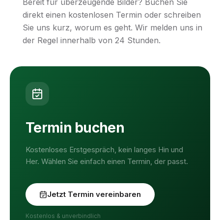
Bereit für überzeugende Bilder? Buchen Sie
direkt einen kostenlosen Termin oder schreiben
Sie uns kurz, worum es geht. Wir melden uns in
der Regel innerhalb von 24 Stunden.
Termin buchen
Kostenloses Erstgespräch, kein langes Hin und
Her. Wählen Sie einfach einen Termin, der passt.
Jetzt Termin vereinbaren
Kostenlos & unverbindlich