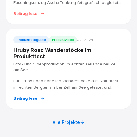
Faschingsumzug Aschaffenburg fotografisch begleitet:
über 45 Wagen, Fußgruppen und Musikkapellen zogen
Beitrag lesen →
bei strahlendem Wetter durch die Innenstadt bis zum
Schlossplatz.
Produktfotografie
Produktvideo
Juli 2024
Hruby Road Wanderstöcke im
Produkttest
Foto- und Videoproduktion im echten Gelände bei Zell
am See
Für Hruby Road habe ich Wanderstöcke aus Naturkork
im echten Bergterrain bei Zell am See getestet und
dokumentiert, mit einem Team erfahrener Sportler, ohne
Beitrag lesen →
Studio, dafür mit Schotter, Steigung und echtem Wetter.
Alle Projekte