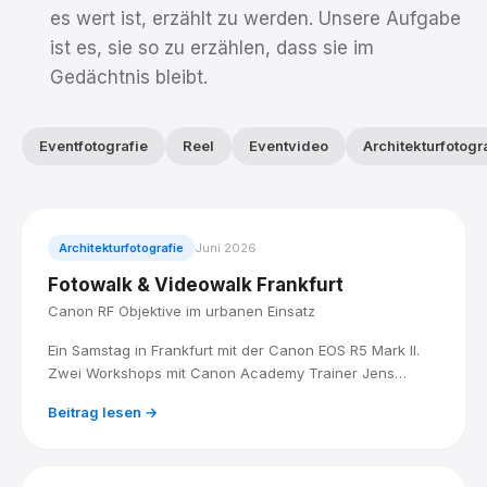
es wert ist, erzählt zu werden. Unsere Aufgabe
ist es, sie so zu erzählen, dass sie im
Gedächtnis bleibt.
Eventfotografie
Reel
Eventvideo
Architekturfotogr
Architekturfotografie
Juni 2026
Fotowalk & Videowalk Frankfurt
Canon RF Objektive im urbanen Einsatz
Ein Samstag in Frankfurt mit der Canon EOS R5 Mark II.
Zwei Workshops mit Canon Academy Trainer Jens
Landmesser: City Filmmaking am Vormittag, Architektur
Beitrag lesen →
und Stadtlandschaft am Mittag.