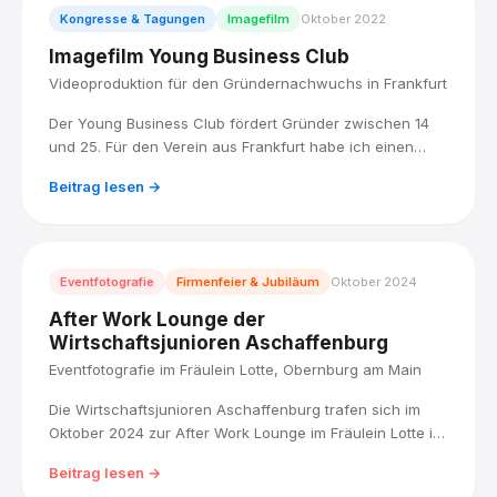
Kongresse & Tagungen
Imagefilm
Oktober 2022
Imagefilm Young Business Club
Videoproduktion für den Gründernachwuchs in Frankfurt
Der Young Business Club fördert Gründer zwischen 14
und 25. Für den Verein aus Frankfurt habe ich einen
Imagefilm produziert, der den Spirit dahinter sichtbar
Beitrag lesen →
macht: junge Menschen, echte Aufbruchstimmung,
professionell in Szene gesetzt.
Eventfotografie
Firmenfeier & Jubiläum
Oktober 2024
After Work Lounge der
Wirtschaftsjunioren Aschaffenburg
Eventfotografie im Fräulein Lotte, Obernburg am Main
Die Wirtschaftsjunioren Aschaffenburg trafen sich im
Oktober 2024 zur After Work Lounge im Fräulein Lotte in
Obernburg. Ich habe den Abend fotografisch begleitet,
Beitrag lesen →
unauffällig und nah an den Gesprächen, für eine