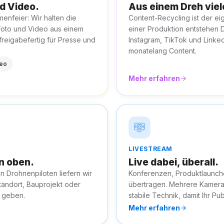
nd Video.
Aus einem Dreh viel
enfeier: Wir halten die
Content-Recycling ist der ei
Foto und Video aus einem
einer Produktion entstehen D
 freigabefertig für Presse und
Instagram, TikTok und Linked
monatelang Content.
deo
Mehr erfahren
LIVESTREAM
n oben.
Live dabei, überall.
en Drohnenpiloten liefern wir
Konferenzen, Produktlaunche
tandort, Bauprojekt oder
übertragen. Mehrere Kamera
 geben.
stabile Technik, damit Ihr Pub
Mehr erfahren