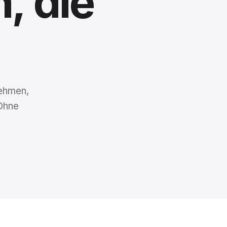
n,
die
nehmen,
Ohne