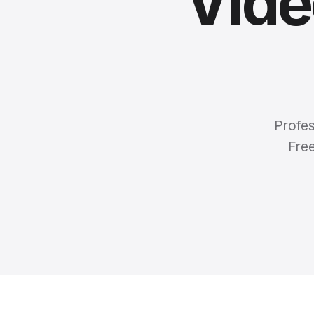
Vide
Profes
Fre