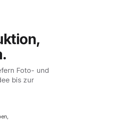
ktion,
m.
efern Foto- und
dee bis zur
ben,