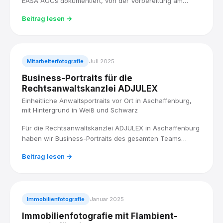
EASA AOCs dokumentiert, von der Vorbereitung am
Flughafen Köln/Bonn bis zur Rückkehr mit
Beitrag lesen →
Wasserfontäne, und den Highlight-Film noch am selben
Tag fertiggestellt.
Mitarbeiterfotografie
Juli 2025
Business-Portraits für die
Rechtsanwaltskanzlei ADJULEX
Einheitliche Anwaltsportraits vor Ort in Aschaffenburg,
mit Hintergrund in Weiß und Schwarz
Für die Rechtsanwaltskanzlei ADJULEX in Aschaffenburg
haben wir Business-Portraits des gesamten Teams
produziert: acht Anwältinnen und Anwälte, vor Ort
Beitrag lesen →
fotografiert, mit einem einheitlichen Look in Weiß und
Schwarz.
Immobilienfotografie
Januar 2025
Immobilienfotografie mit Flambient-