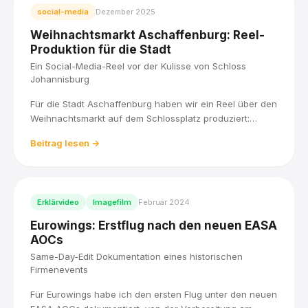
social-media
Dezember 2025
Weihnachtsmarkt Aschaffenburg: Reel-
Produktion für die Stadt
Ein Social-Media-Reel vor der Kulisse von Schloss
Johannisburg
Für die Stadt Aschaffenburg haben wir ein Reel über den
Weihnachtsmarkt auf dem Schlossplatz produziert:
Lichterglanz, Weihnachtspyramide und Budenzauber vor
Beitrag lesen →
der Kulisse von Schloss Johannisburg, verpackt in kurze
Aufnahmen für Social Media.
Erklärvideo
Imagefilm
Februar 2024
Eurowings: Erstflug nach den neuen EASA
AOCs
Same-Day-Edit Dokumentation eines historischen
Firmenevents
Für Eurowings habe ich den ersten Flug unter den neuen