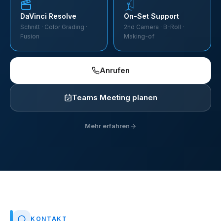
DaVinci Resolve
On-Set Support
Schnitt · Color Grading ·
2nd Camera · B-Roll ·
Fusion
Making-of
Anrufen
Teams Meeting planen
Mehr erfahren
KONTAKT