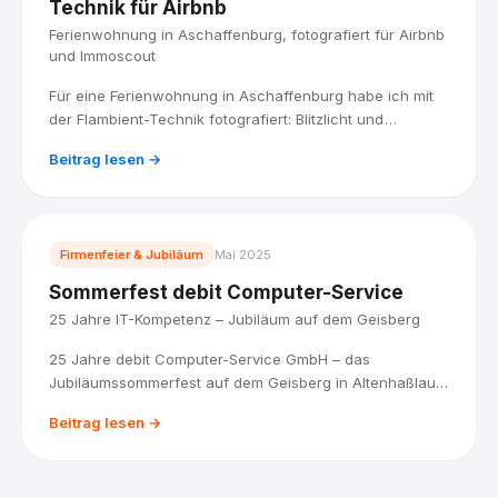
Technik für Airbnb
Ferienwohnung in Aschaffenburg, fotografiert für Airbnb
und Immoscout
Für eine Ferienwohnung in Aschaffenburg habe ich mit
der Flambient-Technik fotografiert: Blitzlicht und
Umgebungslicht kombiniert, für Räume, die hell und
Beitrag lesen →
natürlich wirken. Fertig geliefert in den Formaten, die
Airbnb und Immoscout brauchen.
Firmenfeier & Jubiläum
Mai 2025
Sommerfest debit Computer-Service
25 Jahre IT-Kompetenz – Jubiläum auf dem Geisberg
25 Jahre debit Computer-Service GmbH – das
Jubiläumssommerfest auf dem Geisberg in Altenhaßlau.
Live-Band, Food Trucks, über 2.000 fertige Fotos. Ich war
Beitrag lesen →
als Eventfotograf dabei.