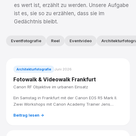
es wert ist, erzählt zu werden. Unsere Aufgabe
ist es, sie so zu erzählen, dass sie im
Gedächtnis bleibt.
Eventfotografie
Reel
Eventvideo
Architekturfotogr
Architekturfotografie
Juni 2026
Fotowalk & Videowalk Frankfurt
Canon RF Objektive im urbanen Einsatz
Ein Samstag in Frankfurt mit der Canon EOS R5 Mark II.
Zwei Workshops mit Canon Academy Trainer Jens
Landmesser: City Filmmaking am Vormittag, Architektur
Beitrag lesen →
und Stadtlandschaft am Mittag.