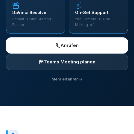
DaVinci Resolve
On-Set Support
Schnitt · Color Grading ·
2nd Camera · B-Roll ·
Fusion
Making-of
Anrufen
Teams Meeting planen
Mehr erfahren