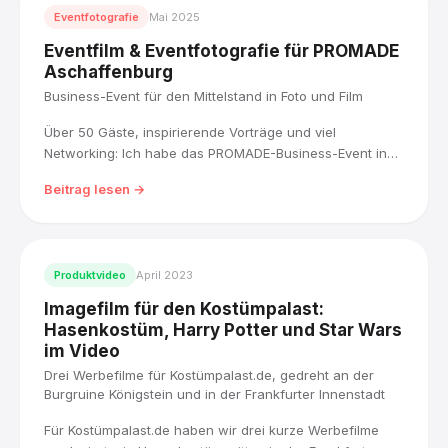
Eventfotografie
Mai 2025
Eventfilm & Eventfotografie für PROMADE
Aschaffenburg
Business-Event für den Mittelstand in Foto und Film
Über 50 Gäste, inspirierende Vorträge und viel
Networking: Ich habe das PROMADE-Business-Event in
Aschaffenburg in Foto und Film festgehalten, von
Beitrag lesen →
Welcome über Vortrag bis Networking.
Produktvideo
April 2023
Imagefilm für den Kostümpalast:
Hasenkostüm, Harry Potter und Star Wars
im Video
Drei Werbefilme für Kostümpalast.de, gedreht an der
Burgruine Königstein und in der Frankfurter Innenstadt
Für Kostümpalast.de haben wir drei kurze Werbefilme