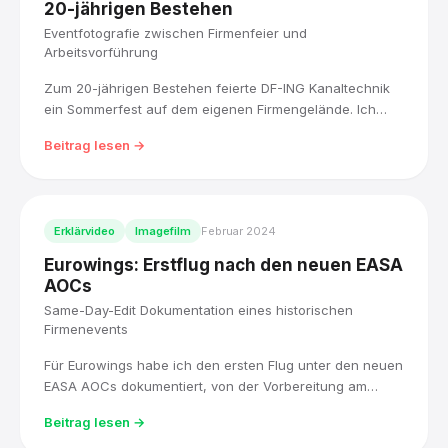
20-jährigen Bestehen
Eventfotografie zwischen Firmenfeier und
Arbeitsvorführung
Zum 20-jährigen Bestehen feierte DF-ING Kanaltechnik
ein Sommerfest auf dem eigenen Firmengelände. Ich
habe den Tag zwischen bunter Festlandschaft und einer
Beitrag lesen →
dokumentarischen Schwarz-Weiß-Vorführung der
Kanalsanierungsarbeit fotografisch begleitet.
Erklärvideo
Imagefilm
Februar 2024
Eurowings: Erstflug nach den neuen EASA
AOCs
Same-Day-Edit Dokumentation eines historischen
Firmenevents
Für Eurowings habe ich den ersten Flug unter den neuen
EASA AOCs dokumentiert, von der Vorbereitung am
Flughafen Köln/Bonn bis zur Rückkehr mit
Beitrag lesen →
Wasserfontäne, und den Highlight-Film noch am selben