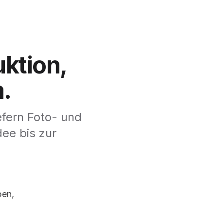
ktion,
m.
efern Foto- und
dee bis zur
ben,