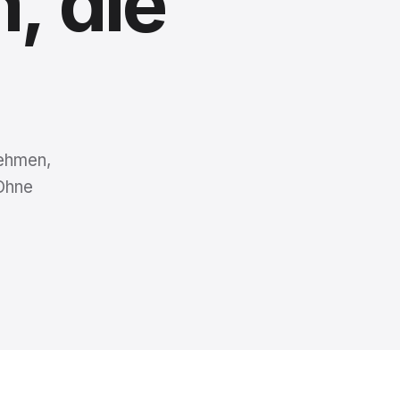
n,
die
nehmen,
Ohne