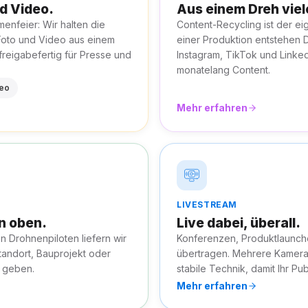
nd Video.
Aus einem Dreh viel
enfeier: Wir halten die
Content-Recycling ist der ei
Foto und Video aus einem
einer Produktion entstehen D
 freigabefertig für Presse und
Instagram, TikTok und Linked
monatelang Content.
deo
Mehr erfahren
LIVESTREAM
n oben.
Live dabei, überall.
en Drohnenpiloten liefern wir
Konferenzen, Produktlaunche
tandort, Bauprojekt oder
übertragen. Mehrere Kamera
 geben.
stabile Technik, damit Ihr Pub
Mehr erfahren