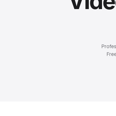
Vide
Profes
Fre