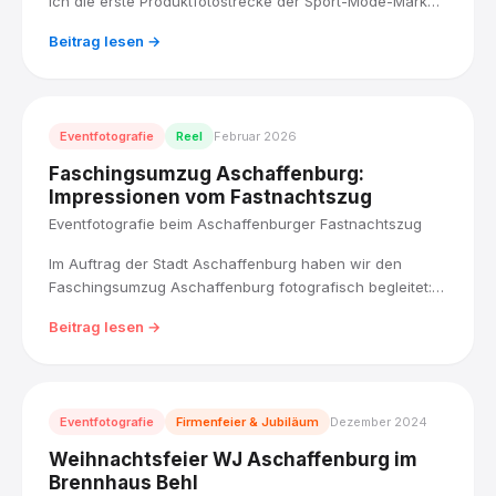
ich die erste Produktfotostrecke der Sport-Mode-Marke
umgesetzt, mit Studiolicht für Materialien und Texturen
Beitrag lesen →
und einem klaren Blick für die Markenphilosophie.
Eventfotografie
Reel
Februar 2026
Faschingsumzug Aschaffenburg:
Impressionen vom Fastnachtszug
Eventfotografie beim Aschaffenburger Fastnachtszug
Im Auftrag der Stadt Aschaffenburg haben wir den
Faschingsumzug Aschaffenburg fotografisch begleitet:
über 45 Wagen, Fußgruppen und Musikkapellen zogen
Beitrag lesen →
bei strahlendem Wetter durch die Innenstadt bis zum
Schlossplatz.
Eventfotografie
Firmenfeier & Jubiläum
Dezember 2024
Weihnachtsfeier WJ Aschaffenburg im
Brennhaus Behl