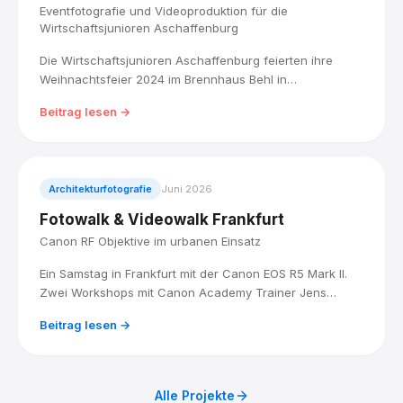
Eventfotografie und Videoproduktion für die
Wirtschaftsjunioren Aschaffenburg
Die Wirtschaftsjunioren Aschaffenburg feierten ihre
Weihnachtsfeier 2024 im Brennhaus Behl in
Blankenbach. Ich habe den Abend fotografisch begleitet
Beitrag lesen →
und einen kurzen Weihnachtsfilm produziert, von der
festlichen Tafel bis zu den Gesprächen am Tisch.
Architekturfotografie
Juni 2026
Fotowalk & Videowalk Frankfurt
Canon RF Objektive im urbanen Einsatz
Ein Samstag in Frankfurt mit der Canon EOS R5 Mark II.
Zwei Workshops mit Canon Academy Trainer Jens
Landmesser: City Filmmaking am Vormittag, Architektur
Beitrag lesen →
und Stadtlandschaft am Mittag.
Alle Projekte