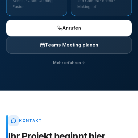
Schnitt · Color Grading ·
2nd Camera · B-Roll ·
Fusion
Making-of
Anrufen
Teams Meeting planen
Mehr erfahren
KONTAKT
Ihr
Projekt
beginnt
hier.