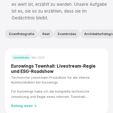
es wert ist, erzählt zu werden. Unsere Aufgabe
ist es, sie so zu erzählen, dass sie im
Gedächtnis bleibt.
Eventfotografie
Reel
Eventvideo
Architekturfotogr
Livestream
Mai 2025
Eurowings Townhall: Livestream-Regie
und ESG-Roadshow
Technische Livestream-Produktion für die interne
Kommunikation bei Eurowings
Für Eurowings habe ich die komplette technische
Umsetzung und Regie eines internen Townhall-
Livestreams übernommen, live für über 5.000
Beitrag lesen →
Mitarbeitende, mit drei Kameras und einem Blackmagic
ATEM Mischer. Direkt im Anschluss habe ich die ESG-