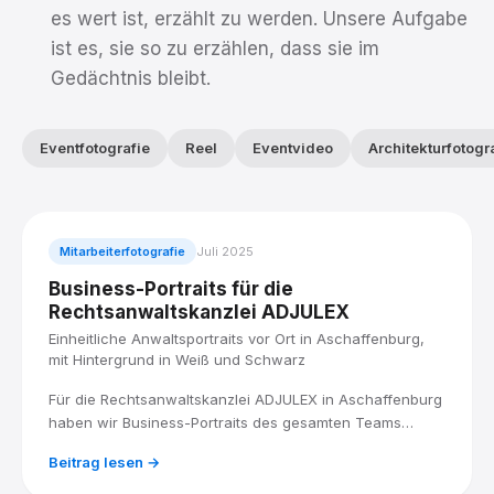
es wert ist, erzählt zu werden. Unsere Aufgabe
ist es, sie so zu erzählen, dass sie im
Gedächtnis bleibt.
Eventfotografie
Reel
Eventvideo
Architekturfotogr
Mitarbeiterfotografie
Juli 2025
Business-Portraits für die
Rechtsanwaltskanzlei ADJULEX
Einheitliche Anwaltsportraits vor Ort in Aschaffenburg,
mit Hintergrund in Weiß und Schwarz
Für die Rechtsanwaltskanzlei ADJULEX in Aschaffenburg
haben wir Business-Portraits des gesamten Teams
produziert: acht Anwältinnen und Anwälte, vor Ort
Beitrag lesen →
fotografiert, mit einem einheitlichen Look in Weiß und
Schwarz.