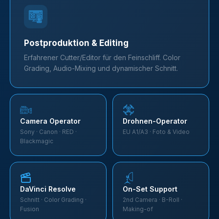
Postproduktion & Editing
Erfahrener Cutter/Editor für den Feinschliff. Color
Grading, Audio-Mixing und dynamischer Schnitt.
Camera Operator
Drohnen-Operator
Sony · Canon · RED ·
EU A1/A3 · Foto & Video
Blackmagic
DaVinci Resolve
On-Set Support
Schnitt · Color Grading ·
2nd Camera · B-Roll ·
Fusion
Making-of