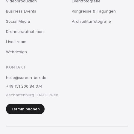
Videoproduktion
Eventfotografie
Business Events
Kongresse & Tagungen
Social Media
Architekturfotografie
Drohnenaufnahmen
Livestream
Webdesign
KONTAKT
hello@screen-box.de
+49 151 200 84 374
Aschaffenburg · DACH-weit
Termin buchen