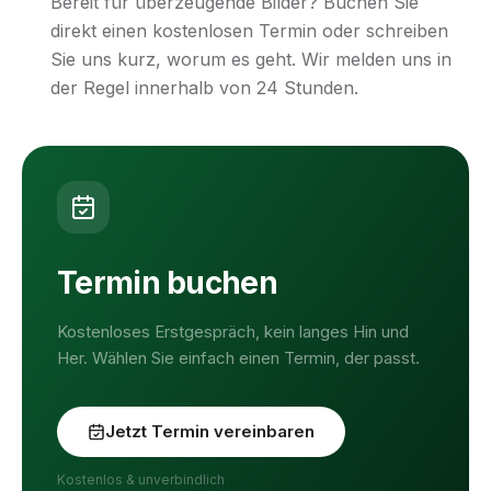
Bereit für überzeugende Bilder? Buchen Sie
direkt einen kostenlosen Termin oder schreiben
Sie uns kurz, worum es geht. Wir melden uns in
der Regel innerhalb von 24 Stunden.
Termin buchen
Kostenloses Erstgespräch, kein langes Hin und
Her. Wählen Sie einfach einen Termin, der passt.
Jetzt Termin vereinbaren
Kostenlos & unverbindlich