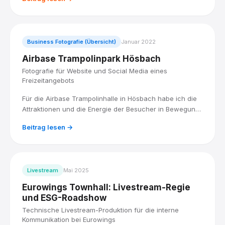
war als Eventfotograf dabei.
Business Fotografie (Übersicht)
Januar 2022
Airbase Trampolinpark Hösbach
Fotografie für Website und Social Media eines
Freizeitangebots
Für die Airbase Trampolinhalle in Hösbach habe ich die
Attraktionen und die Energie der Besucher in Bewegung
fotografiert, für eine Bildauswahl, die Website und Social
Beitrag lesen →
Media zum Hingucker macht.
Livestream
Mai 2025
Eurowings Townhall: Livestream-Regie
und ESG-Roadshow
Technische Livestream-Produktion für die interne
Kommunikation bei Eurowings