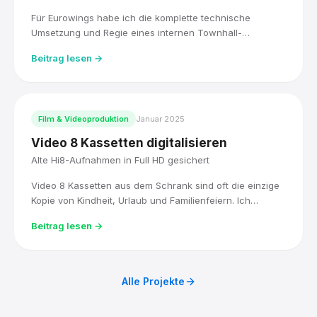
Für Eurowings habe ich die komplette technische
Umsetzung und Regie eines internen Townhall-
Livestreams übernommen, live für über 5.000
Beitrag lesen →
Mitarbeitende, mit drei Kameras und einem Blackmagic
ATEM Mischer. Direkt im Anschluss habe ich die ESG-
Roadshow der Lufthansa Group fotografisch begleitet.
Film & Videoproduktion
Januar 2025
Video 8 Kassetten digitalisieren
Alte Hi8-Aufnahmen in Full HD gesichert
Video 8 Kassetten aus dem Schrank sind oft die einzige
Kopie von Kindheit, Urlaub und Familienfeiern. Ich
digitalisiere sie mit Original-Hi8-Technik, bearbeite sie in
Beitrag lesen →
DaVinci Resolve und liefere sie als Full-HD-Datei, sofort
abspielbar.
Alle Projekte