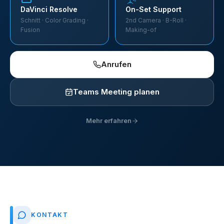
DaVinci Resolve
On-Set Support
Schnitt · Color Grading ·
2nd Camera · B-Roll ·
Fusion
Making-of
Anrufen
Teams Meeting planen
Mehr erfahren
KONTAKT