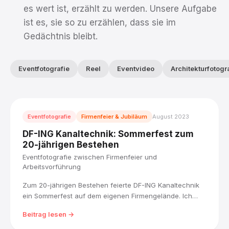
es wert ist, erzählt zu werden. Unsere Aufgabe
ist es, sie so zu erzählen, dass sie im
Gedächtnis bleibt.
Eventfotografie
Reel
Eventvideo
Architekturfotogr
Eventfotografie
Firmenfeier & Jubiläum
August 2023
DF-ING Kanaltechnik: Sommerfest zum
20-jährigen Bestehen
Eventfotografie zwischen Firmenfeier und
Arbeitsvorführung
Zum 20-jährigen Bestehen feierte DF-ING Kanaltechnik
ein Sommerfest auf dem eigenen Firmengelände. Ich
habe den Tag zwischen bunter Festlandschaft und einer
Beitrag lesen →
dokumentarischen Schwarz-Weiß-Vorführung der
Kanalsanierungsarbeit fotografisch begleitet.