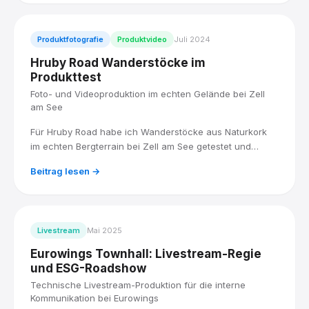
Produktfotografie
Produktvideo
Juli 2024
Hruby Road Wanderstöcke im
Produkttest
Foto- und Videoproduktion im echten Gelände bei Zell
am See
Für Hruby Road habe ich Wanderstöcke aus Naturkork
im echten Bergterrain bei Zell am See getestet und
dokumentiert, mit einem Team erfahrener Sportler, ohne
Beitrag lesen →
Studio, dafür mit Schotter, Steigung und echtem Wetter.
Livestream
Mai 2025
Eurowings Townhall: Livestream-Regie
und ESG-Roadshow
Technische Livestream-Produktion für die interne
Kommunikation bei Eurowings