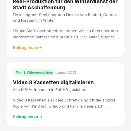
Reel-Produktion für den Winterdienst der
Stadt Aschaffenburg
Ein Instagram-Reel über den Einsatz von Bauhof, Garten-
und Forstamt im Winter
Für die Stadt Aschaffenburg haben wir ein Reel über den
städtischen Winterdienst produziert: vier Ämter, hunderte
Kilometer Fahrbahnen, Gehwege und Radwege, und
Beitrag lesen →
eine klare Priorität, wer zuerst geräumt wird.
Film & Videoproduktion
Januar 2025
Video 8 Kassetten digitalisieren
Alte Hi8-Aufnahmen in Full HD gesichert
Video 8 Kassetten aus dem Schrank sind oft die einzige
Kopie von Kindheit, Urlaub und Familienfeiern. Ich
digitalisiere sie mit Original-Hi8-Technik, bearbeite sie in
Beitrag lesen →
DaVinci Resolve und liefere sie als Full-HD-Datei, sofort
abspielbar.