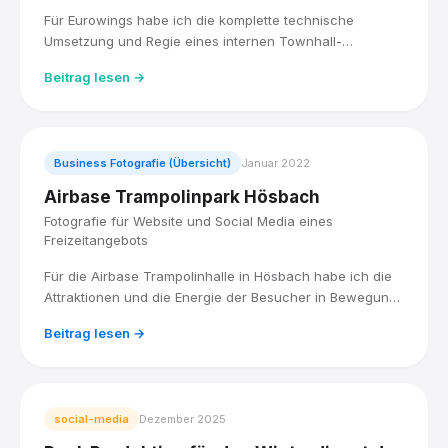
Für Eurowings habe ich die komplette technische
Umsetzung und Regie eines internen Townhall-
Livestreams übernommen, live für über 5.000
Beitrag lesen →
Mitarbeitende, mit drei Kameras und einem Blackmagic
ATEM Mischer. Direkt im Anschluss habe ich die ESG-
Roadshow der Lufthansa Group fotografisch begleitet.
Business Fotografie (Übersicht)
Januar 2022
Airbase Trampolinpark Hösbach
Fotografie für Website und Social Media eines
Freizeitangebots
Für die Airbase Trampolinhalle in Hösbach habe ich die
Attraktionen und die Energie der Besucher in Bewegung
fotografiert, für eine Bildauswahl, die Website und Social
Beitrag lesen →
Media zum Hingucker macht.
social-media
Dezember 2025