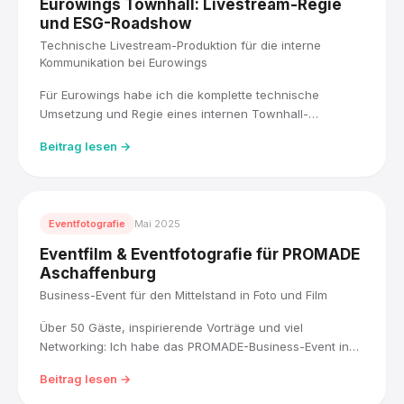
Eurowings Townhall: Livestream-Regie
und ESG-Roadshow
Technische Livestream-Produktion für die interne
Kommunikation bei Eurowings
Für Eurowings habe ich die komplette technische
Umsetzung und Regie eines internen Townhall-
Livestreams übernommen, live für über 5.000
Beitrag lesen →
Mitarbeitende, mit drei Kameras und einem Blackmagic
ATEM Mischer. Direkt im Anschluss habe ich die ESG-
Roadshow der Lufthansa Group fotografisch begleitet.
Eventfotografie
Mai 2025
Eventfilm & Eventfotografie für PROMADE
Aschaffenburg
Business-Event für den Mittelstand in Foto und Film
Über 50 Gäste, inspirierende Vorträge und viel
Networking: Ich habe das PROMADE-Business-Event in
Aschaffenburg in Foto und Film festgehalten, von
Beitrag lesen →
Welcome über Vortrag bis Networking.