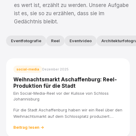
es wert ist, erzählt zu werden. Unsere Aufgabe
ist es, sie so zu erzählen, dass sie im
Gedächtnis bleibt.
Eventfotografie
Reel
Eventvideo
Architekturfotogr
social-media
Dezember 2025
Weihnachtsmarkt Aschaffenburg: Reel-
Produktion für die Stadt
Ein Social-Media-Reel vor der Kulisse von Schloss
Johannisburg
Für die Stadt Aschaffenburg haben wir ein Reel über den
Weihnachtsmarkt auf dem Schlossplatz produziert:
Lichterglanz, Weihnachtspyramide und Budenzauber vor
Beitrag lesen →
der Kulisse von Schloss Johannisburg, verpackt in kurze
Aufnahmen für Social Media.