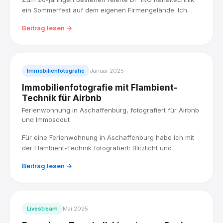
ein Sommerfest auf dem eigenen Firmengelände. Ich
habe den Tag zwischen bunter Festlandschaft und einer
Beitrag lesen →
dokumentarischen Schwarz-Weiß-Vorführung der
Kanalsanierungsarbeit fotografisch begleitet.
Immobilienfotografie
Januar 2025
Immobilienfotografie mit Flambient-
Technik für Airbnb
Ferienwohnung in Aschaffenburg, fotografiert für Airbnb
und Immoscout
Für eine Ferienwohnung in Aschaffenburg habe ich mit
der Flambient-Technik fotografiert: Blitzlicht und
Umgebungslicht kombiniert, für Räume, die hell und
Beitrag lesen →
natürlich wirken. Fertig geliefert in den Formaten, die
Airbnb und Immoscout brauchen.
Livestream
Mai 2025