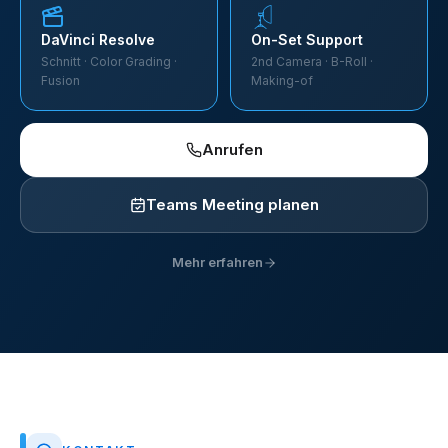
DaVinci Resolve
On-Set Support
Schnitt · Color Grading ·
2nd Camera · B-Roll ·
Fusion
Making-of
Anrufen
Teams Meeting planen
Mehr erfahren