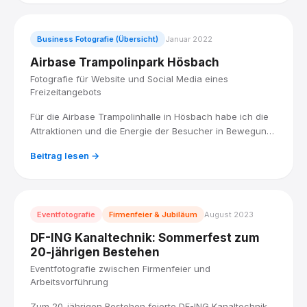
Business Fotografie (Übersicht)
Januar 2022
Airbase Trampolinpark Hösbach
Fotografie für Website und Social Media eines
Freizeitangebots
Für die Airbase Trampolinhalle in Hösbach habe ich die
Attraktionen und die Energie der Besucher in Bewegung
fotografiert, für eine Bildauswahl, die Website und Social
Beitrag lesen →
Media zum Hingucker macht.
Eventfotografie
Firmenfeier & Jubiläum
August 2023
DF-ING Kanaltechnik: Sommerfest zum
20-jährigen Bestehen
Eventfotografie zwischen Firmenfeier und
Arbeitsvorführung
Zum 20-jährigen Bestehen feierte DF-ING Kanaltechnik