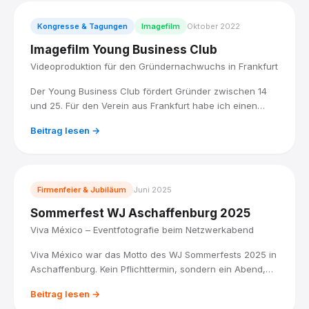
Kongresse & Tagungen
Imagefilm
Oktober 2022
Imagefilm Young Business Club
Videoproduktion für den Gründernachwuchs in Frankfurt
Der Young Business Club fördert Gründer zwischen 14
und 25. Für den Verein aus Frankfurt habe ich einen
Imagefilm produziert, der den Spirit dahinter sichtbar
Beitrag lesen →
macht: junge Menschen, echte Aufbruchstimmung,
professionell in Szene gesetzt.
Firmenfeier & Jubiläum
Juni 2025
Sommerfest WJ Aschaffenburg 2025
Viva México – Eventfotografie beim Netzwerkabend
Viva México war das Motto des WJ Sommerfests 2025 in
Aschaffenburg. Kein Pflichttermin, sondern ein Abend,
an dem Leute zusammenkommen, weil sie wollen. Ich
Beitrag lesen →
war als Eventfotograf dabei.