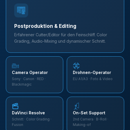
Postproduktion & Editing
Erfahrener Cutter/Editor für den Feinschliff. Color
Grading, Audio-Mixing und dynamischer Schnitt.
Camera Operator
Drohnen-Operator
Sony · Canon · RED ·
EU A1/A3 · Foto & Video
Blackmagic
DaVinci Resolve
On-Set Support
Schnitt · Color Grading ·
2nd Camera · B-Roll ·
Fusion
Making-of