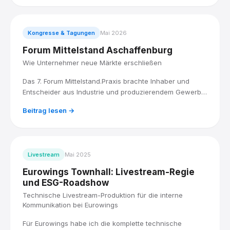
Kongresse & Tagungen
Mai 2026
Forum Mittelstand Aschaffenburg
Wie Unternehmer neue Märkte erschließen
Das 7. Forum Mittelstand.Praxis brachte Inhaber und
Entscheider aus Industrie und produzierendem Gewerbe
zusammen. Ich war als Event-Fotograf und
Beitrag lesen →
Videoproduzent dabei.
Livestream
Mai 2025
Eurowings Townhall: Livestream-Regie
und ESG-Roadshow
Technische Livestream-Produktion für die interne
Kommunikation bei Eurowings
Für Eurowings habe ich die komplette technische