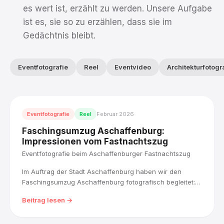
es wert ist, erzählt zu werden. Unsere Aufgabe
ist es, sie so zu erzählen, dass sie im
Gedächtnis bleibt.
Eventfotografie
Reel
Eventvideo
Architekturfotogr
Eventfotografie
Reel
Februar 2026
Faschingsumzug Aschaffenburg:
Impressionen vom Fastnachtszug
Eventfotografie beim Aschaffenburger Fastnachtszug
Im Auftrag der Stadt Aschaffenburg haben wir den
Faschingsumzug Aschaffenburg fotografisch begleitet:
über 45 Wagen, Fußgruppen und Musikkapellen zogen
Beitrag lesen →
bei strahlendem Wetter durch die Innenstadt bis zum
Schlossplatz.