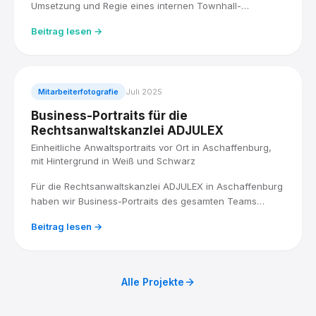
Umsetzung und Regie eines internen Townhall-
Livestreams übernommen, live für über 5.000
Beitrag lesen →
Mitarbeitende, mit drei Kameras und einem Blackmagic
ATEM Mischer. Direkt im Anschluss habe ich die ESG-
Roadshow der Lufthansa Group fotografisch begleitet.
Mitarbeiterfotografie
Juli 2025
Business-Portraits für die
Rechtsanwaltskanzlei ADJULEX
Einheitliche Anwaltsportraits vor Ort in Aschaffenburg,
mit Hintergrund in Weiß und Schwarz
Für die Rechtsanwaltskanzlei ADJULEX in Aschaffenburg
haben wir Business-Portraits des gesamten Teams
produziert: acht Anwältinnen und Anwälte, vor Ort
Beitrag lesen →
fotografiert, mit einem einheitlichen Look in Weiß und
Schwarz.
Alle Projekte