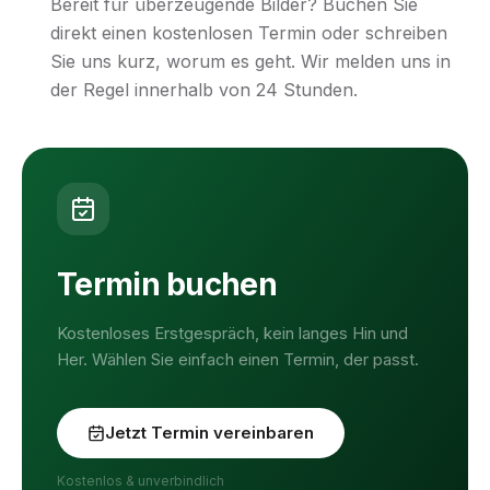
Bereit für überzeugende Bilder? Buchen Sie
direkt einen kostenlosen Termin oder schreiben
Sie uns kurz, worum es geht. Wir melden uns in
der Regel innerhalb von 24 Stunden.
Termin buchen
Kostenloses Erstgespräch, kein langes Hin und
Her. Wählen Sie einfach einen Termin, der passt.
Jetzt Termin vereinbaren
Kostenlos & unverbindlich