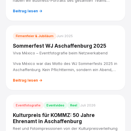
haben wir Business-Portraits des gesamten Teams
produziert: acht Anwältinnen und Anwälte, vor Ort
Beitrag lesen →
fotografiert, mit einem einheitlichen Look in Weiß und
Schwarz.
Firmenfeier & Jubiläum
Juni 2025
Sommerfest WJ Aschaffenburg 2025
Viva México – Eventfotografie beim Netzwerkabend
Viva México war das Motto des WJ Sommerfests 2025 in
Aschaffenburg. Kein Pflichttermin, sondern ein Abend,
an dem Leute zusammenkommen, weil sie wollen. Ich
Beitrag lesen →
war als Eventfotograf dabei.
Eventfotografie
Eventvideo
Reel
Juli 2026
Kulturpreis für KOMMZ: 50 Jahre
Ehrenamt in Aschaffenburg
Reel und Fotoimpressionen von der Kulturpreisverleihung