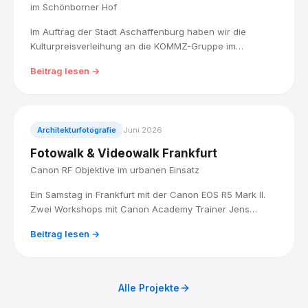
im Schönborner Hof
Im Auftrag der Stadt Aschaffenburg haben wir die
Kulturpreisverleihung an die KOMMZ-Gruppe im
Schönborner Hof mit einem Reel und Fotoimpressionen
Beitrag lesen →
begleitet: Ausstellung, Musikbühne und die
Preisübergabe für fünfzig Jahre ehrenamtliches
Engagement.
Architekturfotografie
Juni 2026
Fotowalk & Videowalk Frankfurt
Canon RF Objektive im urbanen Einsatz
Ein Samstag in Frankfurt mit der Canon EOS R5 Mark II.
Zwei Workshops mit Canon Academy Trainer Jens
Landmesser: City Filmmaking am Vormittag, Architektur
Beitrag lesen →
und Stadtlandschaft am Mittag.
Alle Projekte