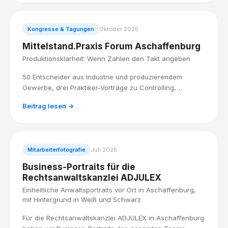
Kongresse & Tagungen
Oktober 2025
Mittelstand.Praxis Forum Aschaffenburg
Produktionsklarheit: Wenn Zahlen den Takt angeben
50 Entscheider aus Industrie und produzierendem
Gewerbe, drei Praktiker-Vorträge zu Controlling,
Digitalisierung und globalem Wettbewerb. Ich war als
Beitrag lesen →
Event-Fotograf dabei.
Mitarbeiterfotografie
Juli 2025
Business-Portraits für die
Rechtsanwaltskanzlei ADJULEX
Einheitliche Anwaltsportraits vor Ort in Aschaffenburg,
mit Hintergrund in Weiß und Schwarz
Für die Rechtsanwaltskanzlei ADJULEX in Aschaffenburg