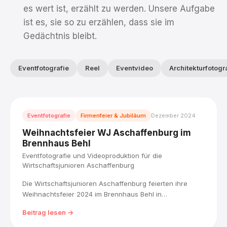
es wert ist, erzählt zu werden. Unsere Aufgabe
ist es, sie so zu erzählen, dass sie im
Gedächtnis bleibt.
Eventfotografie
Reel
Eventvideo
Architekturfotogr
Eventfotografie
Firmenfeier & Jubiläum
Dezember 2024
Weihnachtsfeier WJ Aschaffenburg im
Brennhaus Behl
Eventfotografie und Videoproduktion für die
Wirtschaftsjunioren Aschaffenburg
Die Wirtschaftsjunioren Aschaffenburg feierten ihre
Weihnachtsfeier 2024 im Brennhaus Behl in
Blankenbach. Ich habe den Abend fotografisch begleitet
Beitrag lesen →
und einen kurzen Weihnachtsfilm produziert, von der
festlichen Tafel bis zu den Gesprächen am Tisch.