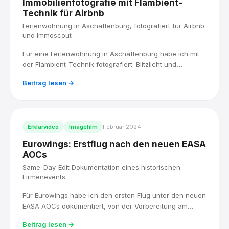
Immobilienfotografie mit Flambient-
Technik für Airbnb
Ferienwohnung in Aschaffenburg, fotografiert für Airbnb
und Immoscout
Für eine Ferienwohnung in Aschaffenburg habe ich mit
der Flambient-Technik fotografiert: Blitzlicht und
Umgebungslicht kombiniert, für Räume, die hell und
Beitrag lesen →
natürlich wirken. Fertig geliefert in den Formaten, die
Airbnb und Immoscout brauchen.
Erklärvideo
Imagefilm
Februar 2024
Eurowings: Erstflug nach den neuen EASA
AOCs
Same-Day-Edit Dokumentation eines historischen
Firmenevents
Für Eurowings habe ich den ersten Flug unter den neuen
EASA AOCs dokumentiert, von der Vorbereitung am
Flughafen Köln/Bonn bis zur Rückkehr mit
Beitrag lesen →
Wasserfontäne, und den Highlight-Film noch am selben