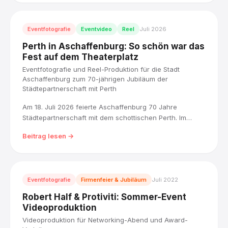
Engagement.
Eventfotografie
Eventvideo
Reel
Juli 2026
Perth in Aschaffenburg: So schön war das
Fest auf dem Theaterplatz
Eventfotografie und Reel-Produktion für die Stadt
Aschaffenburg zum 70-jährigen Jubiläum der
Städtepartnerschaft mit Perth
Am 18. Juli 2026 feierte Aschaffenburg 70 Jahre
Städtepartnerschaft mit dem schottischen Perth. Im
Auftrag der Stadt Aschaffenburg haben wir das
Beitrag lesen →
Jubiläumsfest auf dem Theaterplatz für Presse,
Stadtarchiv und eine Reel-Produktion fotografisch
begleitet.
Eventfotografie
Firmenfeier & Jubiläum
Juli 2022
Robert Half & Protiviti: Sommer-Event
Videoproduktion
Videoproduktion für Networking-Abend und Award-