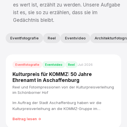
es wert ist, erzählt zu werden. Unsere Aufgabe
ist es, sie so zu erzählen, dass sie im
Gedächtnis bleibt.
Eventfotografie
Reel
Eventvideo
Architekturfotogr
Eventfotografie
Eventvideo
Reel
Juli 2026
Kulturpreis für KOMMZ: 50 Jahre
Ehrenamt in Aschaffenburg
Reel und Fotoimpressionen von der Kulturpreisverleihung
im Schönborner Hof
Im Auftrag der Stadt Aschaffenburg haben wir die
Kulturpreisverleihung an die KOMMZ-Gruppe im
Schönborner Hof mit einem Reel und Fotoimpressionen
Beitrag lesen →
begleitet: Ausstellung, Musikbühne und die
Preisübergabe für fünfzig Jahre ehrenamtliches