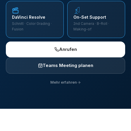
DaVinci Resolve
On-Set Support
Schnitt · Color Grading ·
2nd Camera · B-Roll ·
Fusion
Making-of
Anrufen
Teams Meeting planen
Mehr erfahren