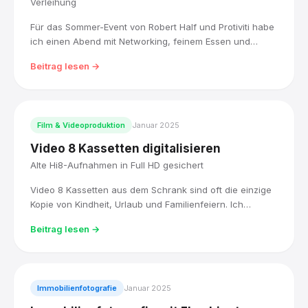
Verleihung
Für das Sommer-Event von Robert Half und Protiviti habe
ich einen Abend mit Networking, feinem Essen und
Award-Verleihung filmisch begleitet, von der
Beitrag lesen →
entspannten Beach-Club-Atmosphäre bis zum
emotionalen Höhepunkt der Preisverleihung.
Film & Videoproduktion
Januar 2025
Video 8 Kassetten digitalisieren
Alte Hi8-Aufnahmen in Full HD gesichert
Video 8 Kassetten aus dem Schrank sind oft die einzige
Kopie von Kindheit, Urlaub und Familienfeiern. Ich
digitalisiere sie mit Original-Hi8-Technik, bearbeite sie in
Beitrag lesen →
DaVinci Resolve und liefere sie als Full-HD-Datei, sofort
abspielbar.
Immobilienfotografie
Januar 2025