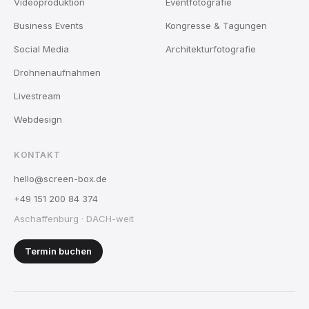
Videoproduktion
Eventfotografie
Business Events
Kongresse & Tagungen
Social Media
Architekturfotografie
Drohnenaufnahmen
Livestream
Webdesign
KONTAKT
hello@screen-box.de
+49 151 200 84 374
Aschaffenburg · DACH-weit
Termin buchen