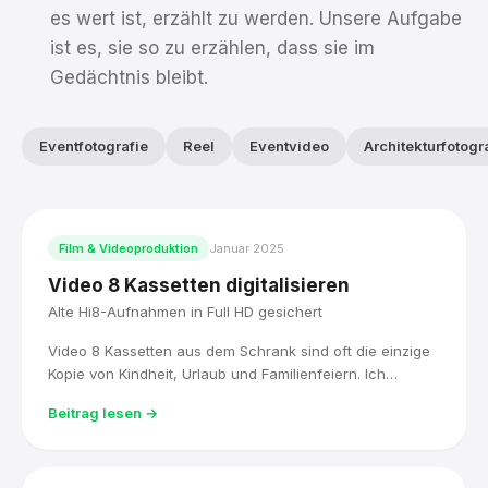
es wert ist, erzählt zu werden. Unsere Aufgabe
ist es, sie so zu erzählen, dass sie im
Gedächtnis bleibt.
Eventfotografie
Reel
Eventvideo
Architekturfotogr
Film & Videoproduktion
Januar 2025
Video 8 Kassetten digitalisieren
Alte Hi8-Aufnahmen in Full HD gesichert
Video 8 Kassetten aus dem Schrank sind oft die einzige
Kopie von Kindheit, Urlaub und Familienfeiern. Ich
digitalisiere sie mit Original-Hi8-Technik, bearbeite sie in
Beitrag lesen →
DaVinci Resolve und liefere sie als Full-HD-Datei, sofort
abspielbar.