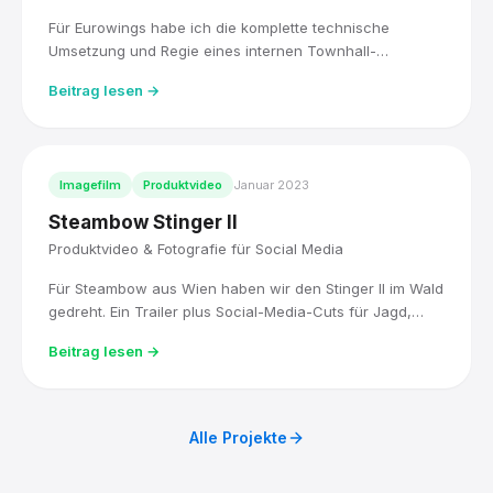
Für Eurowings habe ich die komplette technische
Umsetzung und Regie eines internen Townhall-
Livestreams übernommen, live für über 5.000
Beitrag lesen →
Mitarbeitende, mit drei Kameras und einem Blackmagic
ATEM Mischer. Direkt im Anschluss habe ich die ESG-
Roadshow der Lufthansa Group fotografisch begleitet.
Imagefilm
Produktvideo
Januar 2023
Steambow Stinger II
Produktvideo & Fotografie für Social Media
Für Steambow aus Wien haben wir den Stinger II im Wald
gedreht. Ein Trailer plus Social-Media-Cuts für Jagd,
Sport und Selbstverteidigung.
Beitrag lesen →
Alle Projekte