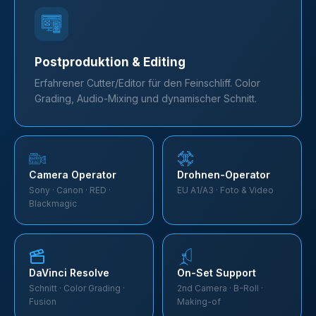
Postproduktion & Editing
Erfahrener Cutter/Editor für den Feinschliff. Color
Grading, Audio-Mixing und dynamischer Schnitt.
Camera Operator
Drohnen-Operator
Sony · Canon · RED ·
EU A1/A3 · Foto & Video
Blackmagic
DaVinci Resolve
On-Set Support
Schnitt · Color Grading ·
2nd Camera · B-Roll ·
Fusion
Making-of