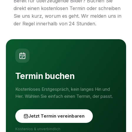
Bereit für überzeugende Bilder? Buchen Sie
direkt einen kostenlosen Termin oder schreiben
Sie uns kurz, worum es geht. Wir melden uns in
der Regel innerhalb von 24 Stunden.
Termin buchen
Kostenloses Erstgespräch, kein langes Hin und
Her. Wählen Sie einfach einen Termin, der passt.
Jetzt Termin vereinbaren
Kostenlos & unverbindlich