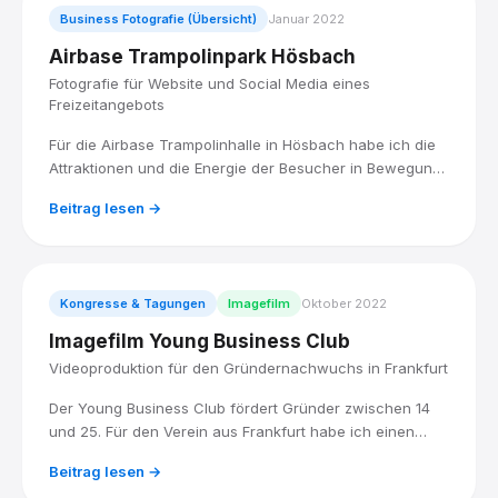
Business Fotografie (Übersicht)
Januar 2022
Airbase Trampolinpark Hösbach
Fotografie für Website und Social Media eines
Freizeitangebots
Für die Airbase Trampolinhalle in Hösbach habe ich die
Attraktionen und die Energie der Besucher in Bewegung
fotografiert, für eine Bildauswahl, die Website und Social
Beitrag lesen →
Media zum Hingucker macht.
Kongresse & Tagungen
Imagefilm
Oktober 2022
Imagefilm Young Business Club
Videoproduktion für den Gründernachwuchs in Frankfurt
Der Young Business Club fördert Gründer zwischen 14
und 25. Für den Verein aus Frankfurt habe ich einen
Imagefilm produziert, der den Spirit dahinter sichtbar
Beitrag lesen →
macht: junge Menschen, echte Aufbruchstimmung,