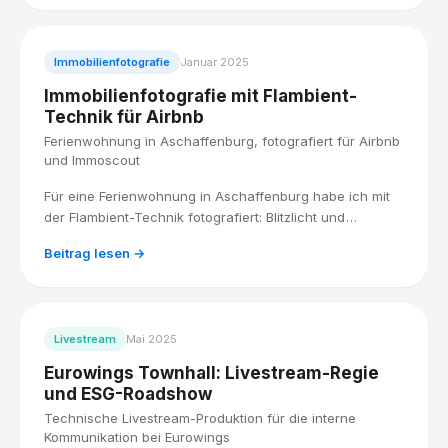
professionell in Szene gesetzt.
Immobilienfotografie
Januar 2025
Immobilienfotografie mit Flambient-
Technik für Airbnb
Ferienwohnung in Aschaffenburg, fotografiert für Airbnb
und Immoscout
Für eine Ferienwohnung in Aschaffenburg habe ich mit
der Flambient-Technik fotografiert: Blitzlicht und
Umgebungslicht kombiniert, für Räume, die hell und
Beitrag lesen →
natürlich wirken. Fertig geliefert in den Formaten, die
Airbnb und Immoscout brauchen.
Livestream
Mai 2025
Eurowings Townhall: Livestream-Regie
und ESG-Roadshow
Technische Livestream-Produktion für die interne
Kommunikation bei Eurowings