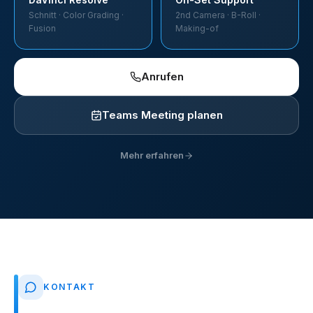
Schnitt · Color Grading ·
2nd Camera · B-Roll ·
Fusion
Making-of
Anrufen
Teams Meeting planen
Mehr erfahren
KONTAKT