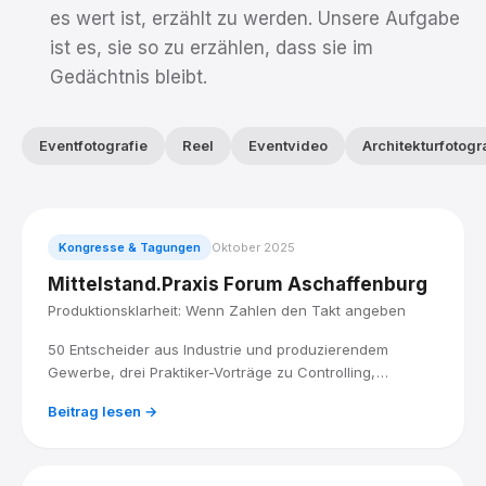
es wert ist, erzählt zu werden. Unsere Aufgabe
ist es, sie so zu erzählen, dass sie im
Gedächtnis bleibt.
Eventfotografie
Reel
Eventvideo
Architekturfotogr
Kongresse & Tagungen
Oktober 2025
Mittelstand.Praxis Forum Aschaffenburg
Produktionsklarheit: Wenn Zahlen den Takt angeben
50 Entscheider aus Industrie und produzierendem
Gewerbe, drei Praktiker-Vorträge zu Controlling,
Digitalisierung und globalem Wettbewerb. Ich war als
Beitrag lesen →
Event-Fotograf dabei.