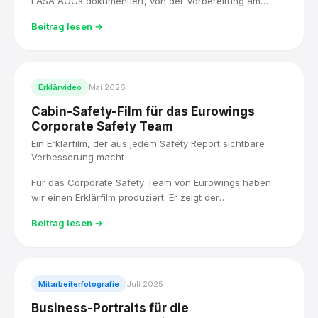
EASA AOCs dokumentiert, von der Vorbereitung am
Flughafen Köln/Bonn bis zur Rückkehr mit
Beitrag lesen →
Wasserfontäne, und den Highlight-Film noch am selben
Tag fertiggestellt.
Erklärvideo
Mai 2026
Cabin-Safety-Film für das Eurowings
Corporate Safety Team
Ein Erklärfilm, der aus jedem Safety Report sichtbare
Verbesserung macht
Für das Corporate Safety Team von Eurowings haben
wir einen Erklärfilm produziert: Er zeigt der
Kabinenbesatzung, was mit einem Safety Report
Beitrag lesen →
passiert, und motiviert dazu, Ereignisse konsequent zu
melden.
Mitarbeiterfotografie
Juli 2025
Business-Portraits für die