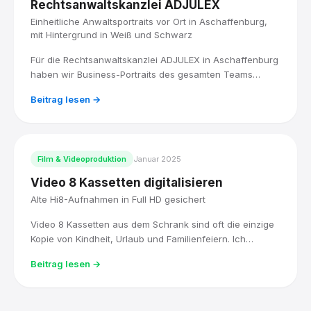
Rechtsanwaltskanzlei ADJULEX
Einheitliche Anwaltsportraits vor Ort in Aschaffenburg,
mit Hintergrund in Weiß und Schwarz
Für die Rechtsanwaltskanzlei ADJULEX in Aschaffenburg
haben wir Business-Portraits des gesamten Teams
produziert: acht Anwältinnen und Anwälte, vor Ort
Beitrag lesen →
fotografiert, mit einem einheitlichen Look in Weiß und
Schwarz.
Film & Videoproduktion
Januar 2025
Video 8 Kassetten digitalisieren
Alte Hi8-Aufnahmen in Full HD gesichert
Video 8 Kassetten aus dem Schrank sind oft die einzige
Kopie von Kindheit, Urlaub und Familienfeiern. Ich
digitalisiere sie mit Original-Hi8-Technik, bearbeite sie in
Beitrag lesen →
DaVinci Resolve und liefere sie als Full-HD-Datei, sofort
abspielbar.