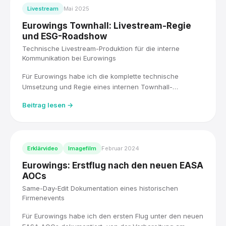
Livestream
Mai 2025
Eurowings Townhall: Livestream-Regie
und ESG-Roadshow
Technische Livestream-Produktion für die interne
Kommunikation bei Eurowings
Für Eurowings habe ich die komplette technische
Umsetzung und Regie eines internen Townhall-
Livestreams übernommen, live für über 5.000
Beitrag lesen →
Mitarbeitende, mit drei Kameras und einem Blackmagic
ATEM Mischer. Direkt im Anschluss habe ich die ESG-
Roadshow der Lufthansa Group fotografisch begleitet.
Erklärvideo
Imagefilm
Februar 2024
Eurowings: Erstflug nach den neuen EASA
AOCs
Same-Day-Edit Dokumentation eines historischen
Firmenevents
Für Eurowings habe ich den ersten Flug unter den neuen