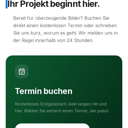
Ihr
Projekt
beginnt
hier.
Bereit für überzeugende Bilder? Buchen Sie
direkt einen kostenlosen Termin oder schreiben
Sie uns kurz, worum es geht. Wir melden uns in
der Regel innerhalb von 24 Stunden.
Termin buchen
Kostenloses Erstgespräch, kein langes Hin und
Her. Wählen Sie einfach einen Termin, der passt.